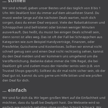
… schnell
Wir sind schnell, geben unser Bestes und das täglich von 8 bis 1
Uhr. Mit DealGott bist du immer auf dem aktuellsten Stand. Du
musst weder lange auf die nächsten Deals warten, noch dich
sorgen, dass du einen Deal verpasst. Viele der Rabattaktionen und
Schnäppchen sind befristetet oder binnen weniger Minuten
ausverkauft. Das heißt, du musst bei einigen Deals schnell sein,
denn sonst ist alles weg. Das ist oft der Fall bei Schnäppchen aus
Kategorien wie zum Beispiel Handyverträge, Finanzen, oder
Preisfehler, Gutscheine und Kostenloses. Sollten wir einmal nicht
schnell genug sein und einen Deal nicht rechtzeitig sehen, kannst
du den Deal melden und wir kümmern uns umgehend um die
Veröffentlichung. Bedenke dabei immer die 10% Regel, die bei
DealGott gilt und zudem muss der Händler seriös sein (z.B. von
Trusted Shops geprüft). Solltest du dir mal nicht sicher sein, ob der
Deal gut ist, kannst du uns gerne um Hilfe bitten und wie prüfen
den Deal für dich.
… einfach
Wir sind für dich da. Wir legen großen Wert auf die Einfachheit und
möchten, dass du Spaß bei Dealgott hast. Die Webseite wird so
einfach wie möglich gehalten ohne großen Schnick Schnack. Wir