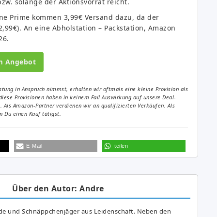
zw. solange der Aktionsvorrat reicht.
Ohne Prime kommen 3,99€ Versand dazu, da der
2,99€). An eine Abholstation – Packstation, Amazon
26.
m Angebot
tung in Anspruch nimmst, erhalten wir oftmals eine kleine Provision als
diese Provisionen haben in keinem Fall Auswirkung auf unsere Deal-
Als Amazon-Partner verdienen wir an qualifizierten Verkäufen. Als
 Du einen Kauf tätigst.
E-Mail
teilen
Über den Autor: Andre
de und Schnäppchenjäger aus Leidenschaft. Neben den