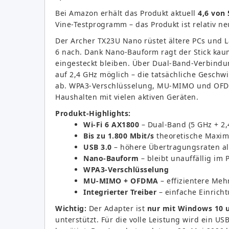
Bei Amazon erhält das Produkt aktuell
4,6 von 
Vine-Testprogramm – das Produkt ist relativ ne
Der Archer TX23U Nano rüstet ältere PCs und La
6 nach. Dank Nano-Bauform ragt der Stick ka
eingesteckt bleiben. Über Dual-Band-Verbindun
auf 2,4 GHz möglich – die tatsächliche Gesch
ab. WPA3-Verschlüsselung, MU-MIMO und OFDM
Haushalten mit vielen aktiven Geräten.
Produkt-Highlights:
Wi-Fi 6 AX1800
– Dual-Band (5 GHz + 2,
Bis zu 1.800 Mbit/s
theoretische Maxim
USB 3.0
– höhere Übertragungsraten al
Nano-Bauform
– bleibt unauffällig im 
WPA3-Verschlüsselung
MU-MIMO + OFDMA
– effizientere Me
Integrierter Treiber
– einfache Einrich
Wichtig:
Der Adapter ist
nur mit Windows 10 
unterstützt. Für die volle Leistung wird ein U