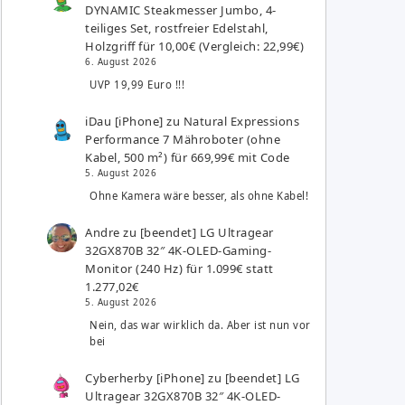
DYNAMIC Steakmesser Jumbo, 4-
teiliges Set, rostfreier Edelstahl,
Holzgriff für 10,00€ (Vergleich: 22,99€)
6. August 2026
UVP 19,99 Euro !!!
iDau [iPhone]
zu
Natural Expressions
Performance 7 Mähroboter (ohne
Kabel, 500 m²) für 669,99€ mit Code
5. August 2026
Ohne Kamera wäre besser, als ohne Kabel!
Andre
zu
[beendet] LG Ultragear
32GX870B 32″ 4K-OLED-Gaming-
Monitor (240 Hz) für 1.099€ statt
1.277,02€
5. August 2026
Nein, das war wirklich da. Aber ist nun vor
bei
Cyberherby [iPhone]
zu
[beendet] LG
Ultragear 32GX870B 32″ 4K-OLED-