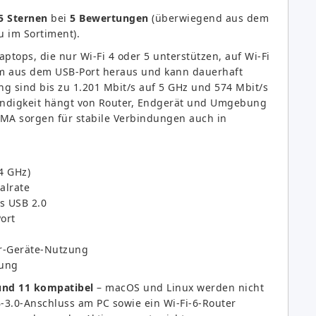
5 Sternen
bei
5 Bewertungen
(überwiegend aus dem
u im Sortiment).
ptops, die nur Wi-Fi 4 oder 5 unterstützen, auf Wi-Fi
um aus dem USB-Port heraus und kann dauerhaft
g sind bis zu 1.201 Mbit/s auf 5 GHz und 574 Mbit/s
windigkeit hängt von Router, Endgerät und Umgebung
A sorgen für stabile Verbindungen auch in
4 GHz)
alrate
s USB 2.0
Port
hr-Geräte-Nutzung
tung
und 11 kompatibel
– macOS und Linux werden nicht
SB-3.0-Anschluss am PC sowie ein Wi-Fi-6-Router