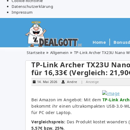
Cookie-Richtlinie
Datenschutzerklärung
Impressum
Home
Bonusd
Startseite
Allgemein
TP-Link Archer TX23U Nano Wi-
TP-Link Archer TX23U Nano
für 16,33€ (Vergleich: 21,90
14. Mai 2026
Andre
| Anzeige
Bei Amazon im Angebot: Mit dem
TP-Link Arch
bekommt ihr einen ultrakompakten USB-3.0-W
für PC oder Laptop.
Vergleichspreis:
Das Produkt kostet woanders 
5,57€ bzw. 25%
.