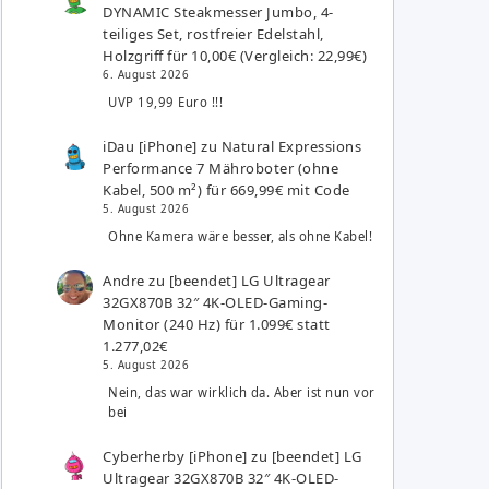
DYNAMIC Steakmesser Jumbo, 4-
teiliges Set, rostfreier Edelstahl,
Holzgriff für 10,00€ (Vergleich: 22,99€)
6. August 2026
UVP 19,99 Euro !!!
iDau [iPhone]
zu
Natural Expressions
Performance 7 Mähroboter (ohne
Kabel, 500 m²) für 669,99€ mit Code
5. August 2026
Ohne Kamera wäre besser, als ohne Kabel!
Andre
zu
[beendet] LG Ultragear
32GX870B 32″ 4K-OLED-Gaming-
Monitor (240 Hz) für 1.099€ statt
1.277,02€
5. August 2026
Nein, das war wirklich da. Aber ist nun vor
bei
Cyberherby [iPhone]
zu
[beendet] LG
Ultragear 32GX870B 32″ 4K-OLED-