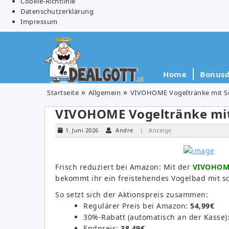
Cookie-Richtlinie
Datenschutzerklärung
Impressum
Home
Bonusd
Startseite
Allgemein
VIVOHOME Vogeltränke mit So
VIVOHOME Vogeltränke mit
1. Juni 2026
Andre
| Anzeige
Frisch reduziert bei Amazon: Mit der
VIVOHOME
bekommt ihr ein freistehendes Vogelbad mit s
So setzt sich der Aktionspreis zusammen:
Regulärer Preis bei Amazon:
54,99€
30%-Rabatt (automatisch an der Kasse)
Endpreis:
38,49€