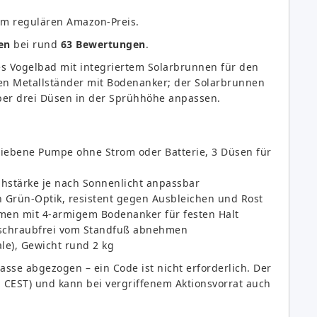
 regulären Amazon-Preis.
en
bei rund
63 Bewertungen
.
es Vogelbad mit integriertem Solarbrunnen für den
eien Metallständer mit Bodenanker; der Solarbrunnen
über drei Düsen in der Sprühhöhe anpassen.
riebene Pumpe ohne Strom oder Batterie, 3 Düsen für
hstärke je nach Sonnenlicht anpassbar
in Grün-Optik, resistent gegen Ausbleichen und Rost
hmen mit 4-armigem Bodenanker für festen Halt
h schraubfrei vom Standfuß abnehmen
le), Gewicht rund 2 kg
se abgezogen – ein Code ist nicht erforderlich. Der
r, CEST) und kann bei vergriffenem Aktionsvorrat auch