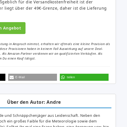
blich für die Versandkostenfreiheit ist der
 liegt über der 49€-Grenze, daher ist die Lieferung
m Angebot
tung in Anspruch nimmst, erhalten wir oftmals eine kleine Provision als
diese Provisionen haben in keinem Fall Auswirkung auf unsere Deal-
Als Amazon-Partner verdienen wir an qualifizierten Verkäufen. Als
 Du einen Kauf tätigst.
E-Mail
teilen
Über den Autor: Andre
de und Schnäppchenjäger aus Leidenschaft. Neben den
ch ein großes Fai­ble für die Meteorologie sowie dem
e). Solltet ihr mal eine Frage haben, eine Anregung usw. bin