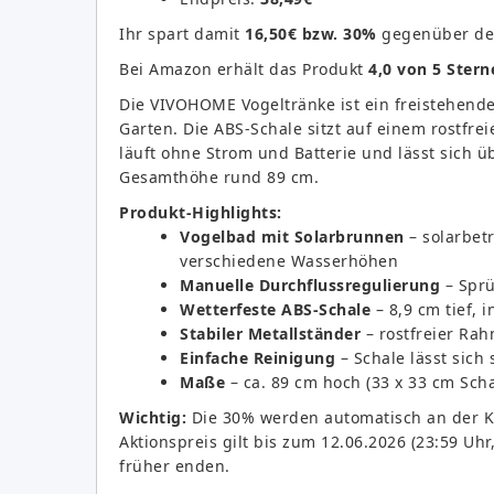
Ihr spart damit
16,50€ bzw. 30%
gegenüber dem
Bei Amazon erhält das Produkt
4,0 von 5 Stern
Die VIVOHOME Vogeltränke ist ein freistehend
Garten. Die ABS-Schale sitzt auf einem rostfr
läuft ohne Strom und Batterie und lässt sich 
Gesamthöhe rund 89 cm.
Produkt-Highlights:
Vogelbad mit Solarbrunnen
– solarbet
verschiedene Wasserhöhen
Manuelle Durchflussregulierung
– Sprü
Wetterfeste ABS-Schale
– 8,9 cm tief, 
Stabiler Metallständer
– rostfreier Ra
Einfache Reinigung
– Schale lässt sic
Maße
– ca. 89 cm hoch (33 x 33 cm Scha
Wichtig:
Die 30% werden automatisch an der Kas
Aktionspreis gilt bis zum 12.06.2026 (23:59 Uh
früher enden.