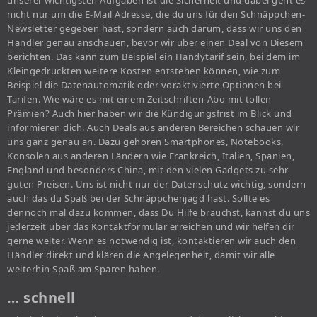
unserer wichtigsten Aufgaben ist die Sicherheit und dabei geht es
nicht nur um die E-Mail Adresse, die du uns für den Schnäppchen-
Newsletter gegeben hast, sondern auch darum, dass wir uns den
Händler genau anschauen, bevor wir über einen Deal von Diesem
berichten. Das kann zum Beispiel ein Handytarif sein, bei dem im
Kleingedruckten weitere Kosten entstehen können, wie zum
Beispiel die Datenautomatik oder voraktivierte Optionen bei
Tarifen. Wie wäre es mit einem Zeitschriften-Abo mit tollen
Prämien? Auch hier haben wir die Kündigungsfrist im Blick und
informieren dich. Auch Deals aus anderen Bereichen schauen wir
uns ganz genau an. Dazu gehören Smartphones, Notebooks,
Konsolen aus anderen Ländern wie Frankreich, Italien, Spanien,
England und besonders China, mit den vielen Gadgets zu sehr
guten Preisen. Uns ist nicht nur der Datenschutz wichtig, sondern
auch das du Spaß bei der Schnäppchenjagd hast. Sollte es
dennoch mal dazu kommen, dass Du Hilfe brauchst, kannst du uns
jederzeit über das Kontaktformular erreichen und wir helfen dir
gerne weiter. Wenn es notwendig ist, kontaktieren wir auch den
Händler direkt und klären die Angelegenheit, damit wir alle
weiterhin Spaß am Sparen haben.
… schnell