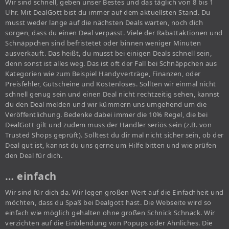
Wir sind schnell, geben unser Bestes und das täglich von 8 bis 1
Uhr. Mit DealGott bist du immer auf dem aktuellsten Stand. Du
musst weder lange auf die nächsten Deals warten, noch dich
sorgen, dass du einen Deal verpasst. Viele der Rabattaktionen und
Schnäppchen sind befristetet oder binnen weniger Minuten
ausverkauft. Das heißt, du musst bei einigen Deals schnell sein,
denn sonst ist alles weg. Das ist oft der Fall bei Schnäppchen aus
Kategorien wie zum Beispiel Handyverträge, Finanzen, oder
Preisfehler, Gutscheine und Kostenloses. Sollten wir einmal nicht
schnell genug sein und einen Deal nicht rechtzeitig sehen, kannst
du den Deal melden und wir kümmern uns umgehend um die
Veröffentlichung. Bedenke dabei immer die 10% Regel, die bei
DealGott gilt und zudem muss der Händler seriös sein (z.B. von
Trusted Shops geprüft). Solltest du dir mal nicht sicher sein, ob der
Deal gut ist, kannst du uns gerne um Hilfe bitten und wie prüfen
den Deal für dich.
… einfach
Wir sind für dich da. Wir legen großen Wert auf die Einfachheit und
möchten, dass du Spaß bei Dealgott hast. Die Webseite wird so
einfach wie möglich gehalten ohne großen Schnick Schnack. Wir
verzichten auf die Einblendung von Popups oder Ähnliches. Die