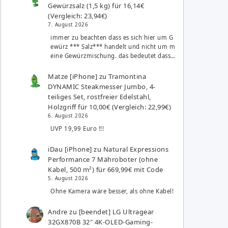
Gewürzsalz (1,5 kg) für 16,14€
(Vergleich: 23,94€)
7. August 2026
immer zu beachten dass es sich hier um G
ewürz *** Salz*** handelt und nicht um m
eine Gewürzmischung. das bedeutet dass…
Matze [iPhone]
zu
Tramontina
DYNAMIC Steakmesser Jumbo, 4-
teiliges Set, rostfreier Edelstahl,
Holzgriff für 10,00€ (Vergleich: 22,99€)
6. August 2026
UVP 19,99 Euro !!!
iDau [iPhone]
zu
Natural Expressions
Performance 7 Mähroboter (ohne
Kabel, 500 m²) für 669,99€ mit Code
5. August 2026
Ohne Kamera wäre besser, als ohne Kabel!
Andre
zu
[beendet] LG Ultragear
32GX870B 32″ 4K-OLED-Gaming-