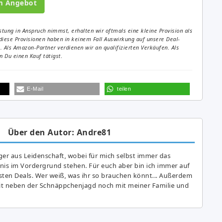
m Angebot
tung in Anspruch nimmst, erhalten wir oftmals eine kleine Provision als
diese Provisionen haben in keinem Fall Auswirkung auf unsere Deal-
Als Amazon-Partner verdienen wir an qualifizierten Verkäufen. Als
 Du einen Kauf tätigst.
E-Mail
teilen
Über den Autor: Andre81
er aus Leidenschaft, wobei für mich selbst immer das
is im Vordergrund stehen. Für euch aber bin ich immer auf
ten Deals. Wer weiß, was ihr so brauchen könnt... Außerdem
eit neben der Schnäppchenjagd noch mit meiner Familie und