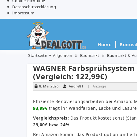
Cookie-Richtlinie
Datenschutzerklärung
Impressum
Home
Bonusd
Startseite
Allgemein
Baumarkt
Baumarkt & Au
WAGNER Farbsprühsystem W
(Vergleich: 122,99€)
8. Mai 2026
Andre81
| Anzeige
Effiziente Renovierungsarbeiten bei Amazon: 
93,99€
tragt ihr Wandfarben, Lacke und Lasure
Vergleichspreis:
Das Produkt kostet sonst (Sta
29,00€ bzw. 24%
.
Bei Amazon kommt das Produkt gut an und erh