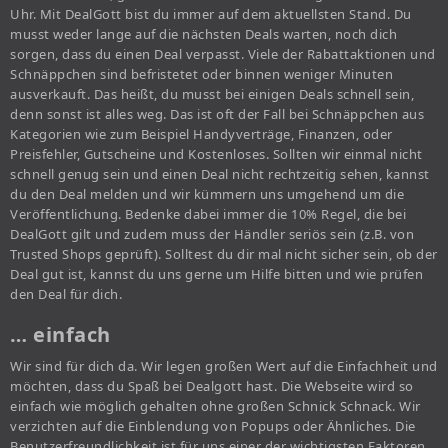
Uhr. Mit DealGott bist du immer auf dem aktuellsten Stand. Du
musst weder lange auf die nächsten Deals warten, noch dich
sorgen, dass du einen Deal verpasst. Viele der Rabattaktionen und
Schnäppchen sind befristetet oder binnen weniger Minuten
ausverkauft. Das heißt, du musst bei einigen Deals schnell sein,
denn sonst ist alles weg. Das ist oft der Fall bei Schnäppchen aus
Kategorien wie zum Beispiel Handyverträge, Finanzen, oder
Preisfehler, Gutscheine und Kostenloses. Sollten wir einmal nicht
schnell genug sein und einen Deal nicht rechtzeitig sehen, kannst
du den Deal melden und wir kümmern uns umgehend um die
Veröffentlichung. Bedenke dabei immer die 10% Regel, die bei
DealGott gilt und zudem muss der Händler seriös sein (z.B. von
Trusted Shops geprüft). Solltest du dir mal nicht sicher sein, ob der
Deal gut ist, kannst du uns gerne um Hilfe bitten und wie prüfen
den Deal für dich.
… einfach
Wir sind für dich da. Wir legen großen Wert auf die Einfachheit und
möchten, dass du Spaß bei Dealgott hast. Die Webseite wird so
einfach wie möglich gehalten ohne großen Schnick Schnack. Wir
verzichten auf die Einblendung von Popups oder Ähnliches. Die
Benutzerfreundlichkeit ist für uns einer der wichtigsten Faktoren