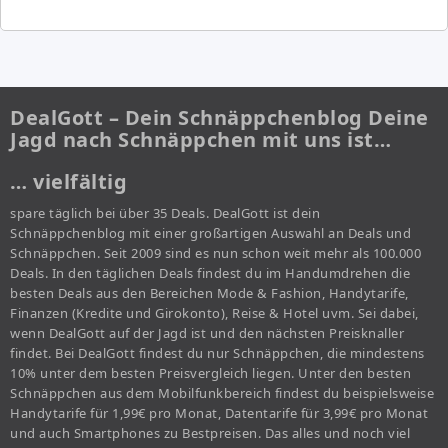
DealGott – Dein Schnäppchenblog Deine
Jagd nach Schnäppchen mit uns ist…
… vielfältig
spare täglich bei über 35 Deals. DealGott ist dein
Schnäppchenblog mit einer großartigen Auswahl an Deals und
Schnäppchen. Seit 2009 sind es nun schon weit mehr als 100.000
Deals. In den täglichen Deals findest du im Handumdrehen die
besten Deals aus den Bereichen Mode & Fashion, Handytarife,
Finanzen (Kredite und Girokonto), Reise & Hotel uvm. Sei dabei,
wenn DealGott auf der Jagd ist und den nächsten Preisknaller
findet. Bei DealGott findest du nur Schnäppchen, die mindestens
10% unter dem besten Preisvergleich liegen. Unter den besten
Schnäppchen aus dem Mobilfunkbereich findest du beispielsweise
Handytarife für 1,99€ pro Monat, Datentarife für 3,99€ pro Monat
und auch Smartphones zu Bestpreisen. Das alles und noch viel