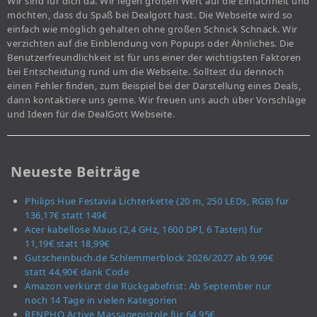
Wir sind für dich da. Wir legen großen Wert auf die Einfachheit und
möchten, dass du Spaß bei Dealgott hast. Die Webseite wird so
einfach wie möglich gehalten ohne großen Schnick Schnack. Wir
verzichten auf die Einblendung von Popups oder Ähnliches. Die
Benutzerfreundlichkeit ist für uns einer der wichtigsten Faktoren
bei Entscheidung rund um die Webseite. Solltest du dennoch
einen Fehler finden, zum Beispiel bei der Darstellung eines Deals,
dann kontaktiere uns gerne. Wir freuen uns auch über Vorschläge
und Ideen für die DealGott Webseite.
Neueste Beiträge
Philips Hue Festavia Lichterkette (20 m, 250 LEDs, RGB) für
136,17€ statt 149€
Acer kabellose Maus (2,4 GHz, 1600 DPI, 6 Tasten) für
11,19€ statt 18,99€
Gutscheinbuch.de Schlemmerblock 2026/2027 ab 9,99€
statt 44,90€ dank Code
Amazon verkürzt die Rückgabefrist: Ab September nur
noch 14 Tage in vielen Kategorien
RENPHO Active Massagepistole für 64,95€