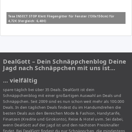
Tesa INSECT STOP Klett Fliegengitter für Fenster (130x150cm) für
4,72€ (Vergleich: 6,48€)
DealGott – Dein Schnäppchenblog Deine
Jagd nach Schnäppchen mit uns ist…
… vielfältig
spare täglich bei über 35 Deals. DealGott ist dein
Schnäppchenblog mit einer großartigen Auswahl an Deals und
Schnäppchen. Seit 2009 sind es nun schon weit mehr als 100.000
Deals. In den täglichen Deals findest du im Handumdrehen die
besten Deals aus den Bereichen Mode & Fashion, Handytarife,
Finanzen (Kredite und Girokonto), Reise & Hotel uvm. Sei dabei,
wenn DealGott auf der Jagd ist und den nächsten Preisknaller
findet. Bei DealGott findest du nur Schnäppchen, die mindestens