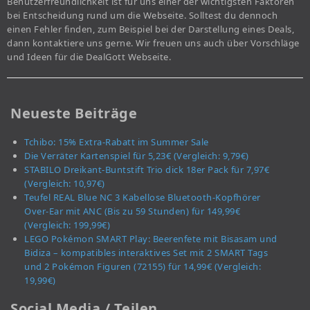
Benutzerfreundlichkeit ist für uns einer der wichtigsten Faktoren
bei Entscheidung rund um die Webseite. Solltest du dennoch
einen Fehler finden, zum Beispiel bei der Darstellung eines Deals,
dann kontaktiere uns gerne. Wir freuen uns auch über Vorschläge
und Ideen für die DealGott Webseite.
Neueste Beiträge
Tchibo: 15% Extra-Rabatt im Summer Sale
Die Verräter Kartenspiel für 5,23€ (Vergleich: 9,79€)
STABILO Dreikant-Buntstift Trio dick 18er Pack für 7,97€
(Vergleich: 10,97€)
Teufel REAL Blue NC 3 Kabellose Bluetooth-Kopfhörer
Over-Ear mit ANC (Bis zu 59 Stunden) für 149,99€
(Vergleich: 199,99€)
LEGO Pokémon SMART Play: Beerenfete mit Bisasam und
Bidiza – kompatibles interaktives Set mit 2 SMART Tags
und 2 Pokémon Figuren (72155) für 14,99€ (Vergleich:
19,99€)
Social Media / Teilen