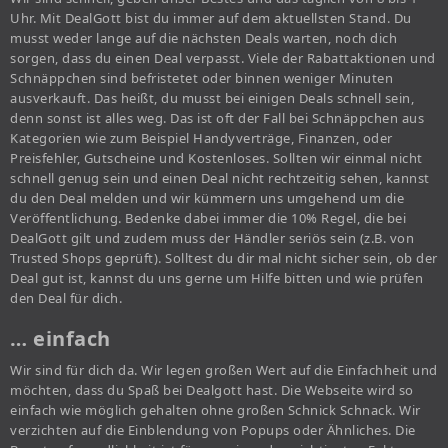
Uhr. Mit DealGott bist du immer auf dem aktuellsten Stand. Du
musst weder lange auf die nächsten Deals warten, noch dich
sorgen, dass du einen Deal verpasst. Viele der Rabattaktionen und
Schnäppchen sind befristetet oder binnen weniger Minuten
ausverkauft. Das heißt, du musst bei einigen Deals schnell sein,
denn sonst ist alles weg. Das ist oft der Fall bei Schnäppchen aus
Kategorien wie zum Beispiel Handyverträge, Finanzen, oder
Preisfehler, Gutscheine und Kostenloses. Sollten wir einmal nicht
schnell genug sein und einen Deal nicht rechtzeitig sehen, kannst
du den Deal melden und wir kümmern uns umgehend um die
Veröffentlichung. Bedenke dabei immer die 10% Regel, die bei
DealGott gilt und zudem muss der Händler seriös sein (z.B. von
Trusted Shops geprüft). Solltest du dir mal nicht sicher sein, ob der
Deal gut ist, kannst du uns gerne um Hilfe bitten und wie prüfen
den Deal für dich.
… einfach
Wir sind für dich da. Wir legen großen Wert auf die Einfachheit und
möchten, dass du Spaß bei Dealgott hast. Die Webseite wird so
einfach wie möglich gehalten ohne großen Schnick Schnack. Wir
verzichten auf die Einblendung von Popups oder Ähnliches. Die