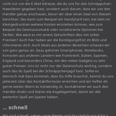
nicht nur um die E-Mail Adresse, die du uns für den Schnäppchen-
Newsletter gegeben hast, sondern auch darum, dass wir uns den
Händler genau anschauen, bevor wir über einen Deal von Diesem
berichten. Das kann zum Beispiel ein Handytarif sein, bei dem im
Kleingedruckten weitere Kosten entstehen können, wie zum
Beispiel die Datenautomatik oder voraktivierte Optionen bei
Tarifen. Wie wäre es mit einem Zeitschriften-Abo mit tollen
Prämien? Auch hier haben wir die Kündigungsfrist im Blick und
informieren dich. Auch Deals aus anderen Bereichen schauen wir
uns ganz genau an. Dazu gehören Smartphones, Notebooks,
Konsolen aus anderen Ländern wie Frankreich, Italien, Spanien,
England und besonders China, mit den vielen Gadgets zu sehr
guten Preisen. Uns ist nicht nur der Datenschutz wichtig, sondern
auch das du Spaß bei der Schnäppchenjagd hast. Sollte es
dennoch mal dazu kommen, dass Du Hilfe brauchst, kannst du uns
jederzeit über das Kontaktformular erreichen und wir helfen dir
gerne weiter. Wenn es notwendig ist, kontaktieren wir auch den
Händler direkt und klären die Angelegenheit, damit wir alle
weiterhin Spaß am Sparen haben.
… schnell
Wir sind schnell, geben unser Bestes und das täglich von 8 bis 1