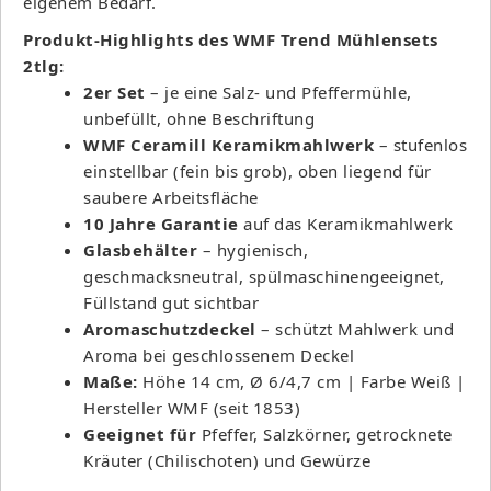
eigenem Bedarf.
Produkt-Highlights des WMF Trend Mühlensets
2tlg:
2er Set
– je eine Salz- und Pfeffermühle,
unbefüllt, ohne Beschriftung
WMF Ceramill Keramikmahlwerk
– stufenlos
einstellbar (fein bis grob), oben liegend für
saubere Arbeitsfläche
10 Jahre Garantie
auf das Keramikmahlwerk
Glasbehälter
– hygienisch,
geschmacksneutral, spülmaschinengeeignet,
Füllstand gut sichtbar
Aromaschutzdeckel
– schützt Mahlwerk und
Aroma bei geschlossenem Deckel
Maße:
Höhe 14 cm, Ø 6/4,7 cm | Farbe Weiß |
Hersteller WMF (seit 1853)
Geeignet für
Pfeffer, Salzkörner, getrocknete
Kräuter (Chilischoten) und Gewürze