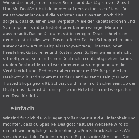
Wir sind schnell, geben unser Bestes und das täglich von 8 bis 1
Uhr. Mit DealGott bist du immer auf dem aktuellsten Stand. Du
musst weder lange auf die nächsten Deals warten, noch dich
sorgen, dass du einen Deal verpasst. Viele der Rabattaktionen und
Schnäppchen sind befristetet oder binnen weniger Minuten
ausverkauft. Das heißt, du musst bei einigen Deals schnell sein,
denn sonst ist alles weg. Das ist oft der Fall bei Schnäppchen aus
Kategorien wie zum Beispiel Handyverträge, Finanzen, oder
Preisfehler, Gutscheine und Kostenloses. Sollten wir einmal nicht
schnell genug sein und einen Deal nicht rechtzeitig sehen, kannst
du den Deal melden und wir kümmern uns umgehend um die
Veröffentlichung. Bedenke dabei immer die 10% Regel, die bei
DealGott gilt und zudem muss der Händler seriös sein (z.B. von
Trusted Shops geprüft). Solltest du dir mal nicht sicher sein, ob der
Deal gut ist, kannst du uns gerne um Hilfe bitten und wie prüfen
den Deal für dich.
… einfach
Wir sind für dich da. Wir legen großen Wert auf die Einfachheit und
möchten, dass du Spaß bei Dealgott hast. Die Webseite wird so
einfach wie möglich gehalten ohne großen Schnick Schnack. Wir
verzichten auf die Einblendung von Popups oder Ähnliches. Die