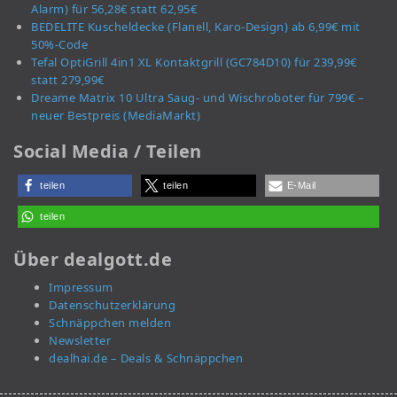
Alarm) für 56,28€ statt 62,95€
BEDELITE Kuscheldecke (Flanell, Karo-Design) ab 6,99€ mit
50%-Code
Tefal OptiGrill 4in1 XL Kontaktgrill (GC784D10) für 239,99€
statt 279,99€
Dreame Matrix 10 Ultra Saug- und Wischroboter für 799€ –
neuer Bestpreis (MediaMarkt)
Social Media / Teilen
teilen
teilen
E-Mail
teilen
Über dealgott.de
Impressum
Datenschutzerklärung
Schnäppchen melden
Newsletter
dealhai.de – Deals & Schnäppchen