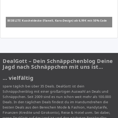
BEDELITE Kuscheldecke (Flanell, Karo-Design) ab 6,99€ mit 50%-Code
DealGott – Dein Schnäppchenblog Deine
Jagd nach Schnäppchen mit uns ist…
… vielfältig
spare täglich bei über 35 Deals. DealGott ist dein
Schnäppchenblog mit einer großartigen Auswahl an Deals und
Schnäppchen. Seit 2009 sind es nun schon weit mehr als 100.000
Deals. In den täglichen Deals findest du im Handumdrehen die
besten Deals aus den Bereichen Mode & Fashion, Handytarife,
Finanzen (Kredite und Girokonto), Reise & Hotel uvm. Sei dabei,
wenn DealGott auf der Jagd ist und den nächsten Preisknaller