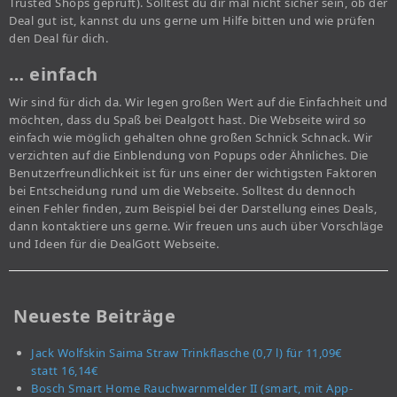
Trusted Shops geprüft). Solltest du dir mal nicht sicher sein, ob der
Deal gut ist, kannst du uns gerne um Hilfe bitten und wie prüfen
den Deal für dich.
… einfach
Wir sind für dich da. Wir legen großen Wert auf die Einfachheit und
möchten, dass du Spaß bei Dealgott hast. Die Webseite wird so
einfach wie möglich gehalten ohne großen Schnick Schnack. Wir
verzichten auf die Einblendung von Popups oder Ähnliches. Die
Benutzerfreundlichkeit ist für uns einer der wichtigsten Faktoren
bei Entscheidung rund um die Webseite. Solltest du dennoch
einen Fehler finden, zum Beispiel bei der Darstellung eines Deals,
dann kontaktiere uns gerne. Wir freuen uns auch über Vorschläge
und Ideen für die DealGott Webseite.
Neueste Beiträge
Jack Wolfskin Saima Straw Trinkflasche (0,7 l) für 11,09€
statt 16,14€
Bosch Smart Home Rauchwarnmelder II (smart, mit App-