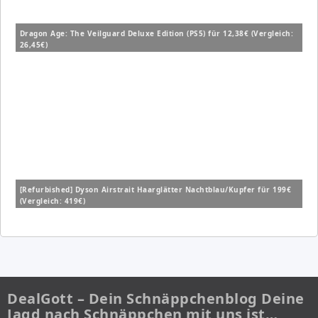
Dragon Age: The Veilguard Deluxe Edition (PS5) für 12,38€ (Vergleich:
26,45€)
[Refurbished] Dyson Airstrait Haarglätter Nachtblau/Kupfer für 199€
(Vergleich: 419€)
DealGott – Dein Schnäppchenblog Deine
Jagd nach Schnäppchen mit uns ist…