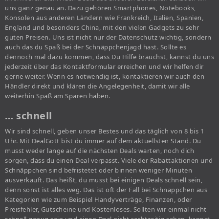
uns ganz genau an. Dazu gehören Smartphones, Notebooks,
Konsolen aus anderen Ländern wie Frankreich, Italien, Spanien,
England und besonders China, mit den vielen Gadgets zu sehr
guten Preisen. Uns ist nicht nur der Datenschutz wichtig, sondern
auch das du Spaß bei der Schnäppchenjagd hast. Sollte es
dennoch mal dazu kommen, dass Du Hilfe brauchst, kannst du uns
jederzeit über das Kontaktformular erreichen und wir helfen dir
gerne weiter. Wenn es notwendig ist, kontaktieren wir auch den
Händler direkt und klären die Angelegenheit, damit wir alle
weiterhin Spaß am Sparen haben.
… schnell
Wir sind schnell, geben unser Bestes und das täglich von 8 bis 1
Uhr. Mit DealGott bist du immer auf dem aktuellsten Stand. Du
musst weder lange auf die nächsten Deals warten, noch dich
sorgen, dass du einen Deal verpasst. Viele der Rabattaktionen und
Schnäppchen sind befristetet oder binnen weniger Minuten
ausverkauft. Das heißt, du musst bei einigen Deals schnell sein,
denn sonst ist alles weg. Das ist oft der Fall bei Schnäppchen aus
Kategorien wie zum Beispiel Handyverträge, Finanzen, oder
Preisfehler, Gutscheine und Kostenloses. Sollten wir einmal nicht
schnell genug sein und einen Deal nicht rechtzeitig sehen, kannst