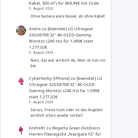
Kabel, 500 m²) für 669,99€ mit Code
5. August 2026
Ohne Kamera wäre besser, als ohne Kabel!
Andre
zu
[beendet] LG Ultragear
32GX870B 32″ 4K-OLED-Gaming-
Monitor (240 Hz) für 1.099€ statt
1.277,02€
5. August 2026
Nein, das war wirklich da. Aber ist nun vor
bei
Cyberherby [iPhone]
zu
[beendet] LG
Ultragear 32GX870B 32″ 4K-OLED-
Gaming-Monitor (240 Hz) für 1.099€
statt 1.277,02€
5. August 2026
Servus, Preisirrtum oder ist das Angebot
wirklich schon wieder vorbei?
Andre81
zu
Regatta Great Outdoors
Herren Fleecejacke „Navigate FZ“ für