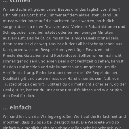
… schnell
Wir sind schnell, geben unser Bestes und das täglich von 8 bis 1
Uhr. Mit DealGott bist du immer auf dem aktuellsten Stand. Du
musst weder lange auf die nächsten Deals warten, noch dich
sorgen, dass du einen Deal verpasst. Viele der Rabattaktionen und
Schnäppchen sind befristetet oder binnen weniger Minuten
ausverkauft. Das heißt, du musst bei einigen Deals schnell sein,
denn sonst ist alles weg. Das ist oft der Fall bei Schnäppchen aus
Kategorien wie zum Beispiel Handyverträge, Finanzen, oder
Preisfehler, Gutscheine und Kostenloses. Sollten wir einmal nicht
schnell genug sein und einen Deal nicht rechtzeitig sehen, kannst
du den Deal melden und wir kümmern uns umgehend um die
Veröffentlichung. Bedenke dabei immer die 10% Regel, die bei
DealGott gilt und zudem muss der Händler seriös sein (z.B. von
Trusted Shops geprüft). Solltest du dir mal nicht sicher sein, ob der
Deal gut ist, kannst du uns gerne um Hilfe bitten und wie prüfen
den Deal für dich.
… einfach
Wir sind für dich da. Wir legen großen Wert auf die Einfachheit und
möchten, dass du Spaß bei Dealgott hast. Die Webseite wird so
einfach wie möglich gehalten ohne großen Schnick Schnack. Wir