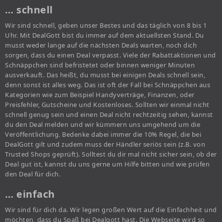
… schnell
Wir sind schnell, geben unser Bestes und das täglich von 8 bis 1
Uhr. Mit DealGott bist du immer auf dem aktuellsten Stand. Du
musst weder lange auf die nächsten Deals warten, noch dich
sorgen, dass du einen Deal verpasst. Viele der Rabattaktionen und
Schnäppchen sind befristetet oder binnen weniger Minuten
ausverkauft. Das heißt, du musst bei einigen Deals schnell sein,
denn sonst ist alles weg. Das ist oft der Fall bei Schnäppchen aus
Kategorien wie zum Beispiel Handyverträge, Finanzen, oder
Preisfehler, Gutscheine und Kostenloses. Sollten wir einmal nicht
schnell genug sein und einen Deal nicht rechtzeitig sehen, kannst
du den Deal melden und wir kümmern uns umgehend um die
Veröffentlichung. Bedenke dabei immer die 10% Regel, die bei
DealGott gilt und zudem muss der Händler seriös sein (z.B. von
Trusted Shops geprüft). Solltest du dir mal nicht sicher sein, ob der
Deal gut ist, kannst du uns gerne um Hilfe bitten und wie prüfen
den Deal für dich.
… einfach
Wir sind für dich da. Wir legen großen Wert auf die Einfachheit und
möchten, dass du Spaß bei Dealgott hast. Die Webseite wird so