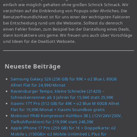
einfach wie möglich gehalten ohne großen Schnick Schnack. Wir
verzichten auf die Einblendung von Popups oder Ähnliches. Die
Benutzerfreundlichkeit ist für uns einer der wichtigsten Faktoren
bei Entscheidung rund um die Webseite. Solltest du dennoch
einen Fehler finden, zum Beispiel bei der Darstellung eines Deals,
dann kontaktiere uns gerne. Wir freuen uns auch über Vorschläge
und Ideen für die DealGott Webseite.
Neueste Beiträge
Samsung Galaxy S26 (256 GB) für 99€ + o2 Blue L 80GB
Allnet Flat für 24,99€/Monat
Ravensburger Tempo, kleine Schnecke (21420) –
Schneckenrennen ab 3 Jahren für 15,94€ statt 25,98€
Xiaomi 17T Pro (512 GB) für 49€ + o2 Blue M 60GB Allnet
Flat für 19,99€/Monat + Xiaomi Soundbox gratis
Mobicool FR40 Kompressor-Kühlbox 38 L (12V/24V/230V,
Tiefkühlfunktion) für 219,99€ statt 248,39€
Apple iPhone 17 Pro (256 GB) für 1€ + Doppelkarte: o2
Mobile L (150GB)+ o2 Mobile Unlimited L Plus für