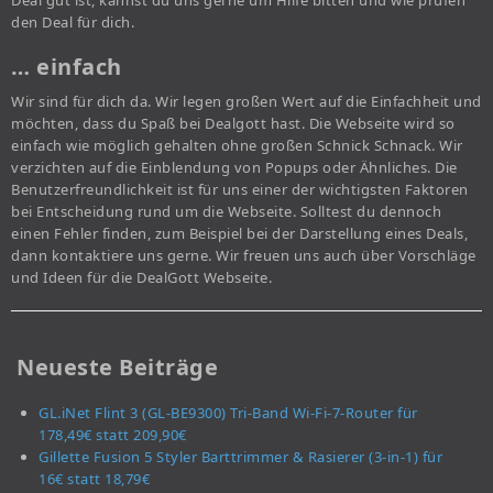
Deal gut ist, kannst du uns gerne um Hilfe bitten und wie prüfen
den Deal für dich.
… einfach
Wir sind für dich da. Wir legen großen Wert auf die Einfachheit und
möchten, dass du Spaß bei Dealgott hast. Die Webseite wird so
einfach wie möglich gehalten ohne großen Schnick Schnack. Wir
verzichten auf die Einblendung von Popups oder Ähnliches. Die
Benutzerfreundlichkeit ist für uns einer der wichtigsten Faktoren
bei Entscheidung rund um die Webseite. Solltest du dennoch
einen Fehler finden, zum Beispiel bei der Darstellung eines Deals,
dann kontaktiere uns gerne. Wir freuen uns auch über Vorschläge
und Ideen für die DealGott Webseite.
Neueste Beiträge
GL.iNet Flint 3 (GL-BE9300) Tri-Band Wi-Fi-7-Router für
178,49€ statt 209,90€
Gillette Fusion 5 Styler Barttrimmer & Rasierer (3-in-1) für
16€ statt 18,79€