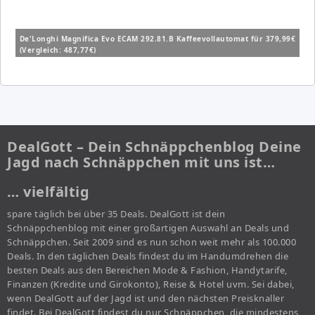
De'Longhi Magnifica Evo ECAM 292.81.B Kaffeevollautomat für 379,99€
(Vergleich: 487,77€)
DealGott – Dein Schnäppchenblog Deine
Jagd nach Schnäppchen mit uns ist…
… vielfältig
spare täglich bei über 35 Deals. DealGott ist dein
Schnäppchenblog mit einer großartigen Auswahl an Deals und
Schnäppchen. Seit 2009 sind es nun schon weit mehr als 100.000
Deals. In den täglichen Deals findest du im Handumdrehen die
besten Deals aus den Bereichen Mode & Fashion, Handytarife,
Finanzen (Kredite und Girokonto), Reise & Hotel uvm. Sei dabei,
wenn DealGott auf der Jagd ist und den nächsten Preisknaller
findet. Bei DealGott findest du nur Schnäppchen, die mindestens