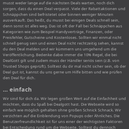
musst weder lange auf die nächsten Deals warten, noch dich
sorgen, dass du einen Deal verpasst. Viele der Rabattaktionen und
Schnäppchen sind befristetet oder binnen weniger Minuten
ausverkauft. Das heißt, du musst bei einigen Deals schnell sein,
denn sonst ist alles weg. Das ist oft der Fall bei Schnäppchen aus
Kategorien wie zum Beispiel Handyverträge, Finanzen, oder
Preisfehler, Gutscheine und Kostenloses. Sollten wir einmal nicht
schnell genug sein und einen Deal nicht rechtzeitig sehen, kannst
du den Deal melden und wir kümmern uns umgehend um die
Veröffentlichung. Bedenke dabei immer die 10% Regel, die bei
DealGott gilt und zudem muss der Händler seriös sein (z.B. von
Trusted Shops geprüft). Solltest du dir mal nicht sicher sein, ob der
Deal gut ist, kannst du uns gerne um Hilfe bitten und wie prüfen
den Deal für dich.
… einfach
Wir sind für dich da. Wir legen großen Wert auf die Einfachheit und
möchten, dass du Spaß bei Dealgott hast. Die Webseite wird so
einfach wie möglich gehalten ohne großen Schnick Schnack. Wir
verzichten auf die Einblendung von Popups oder Ähnliches. Die
Benutzerfreundlichkeit ist für uns einer der wichtigsten Faktoren
bei Entscheidung rund um die Webseite. Solltest du dennoch