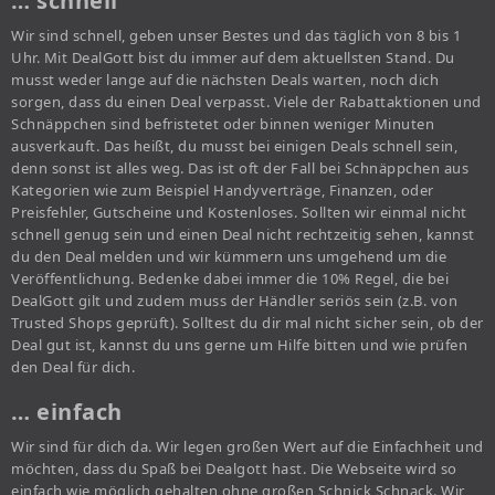
… schnell
Wir sind schnell, geben unser Bestes und das täglich von 8 bis 1
Uhr. Mit DealGott bist du immer auf dem aktuellsten Stand. Du
musst weder lange auf die nächsten Deals warten, noch dich
sorgen, dass du einen Deal verpasst. Viele der Rabattaktionen und
Schnäppchen sind befristetet oder binnen weniger Minuten
ausverkauft. Das heißt, du musst bei einigen Deals schnell sein,
denn sonst ist alles weg. Das ist oft der Fall bei Schnäppchen aus
Kategorien wie zum Beispiel Handyverträge, Finanzen, oder
Preisfehler, Gutscheine und Kostenloses. Sollten wir einmal nicht
schnell genug sein und einen Deal nicht rechtzeitig sehen, kannst
du den Deal melden und wir kümmern uns umgehend um die
Veröffentlichung. Bedenke dabei immer die 10% Regel, die bei
DealGott gilt und zudem muss der Händler seriös sein (z.B. von
Trusted Shops geprüft). Solltest du dir mal nicht sicher sein, ob der
Deal gut ist, kannst du uns gerne um Hilfe bitten und wie prüfen
den Deal für dich.
… einfach
Wir sind für dich da. Wir legen großen Wert auf die Einfachheit und
möchten, dass du Spaß bei Dealgott hast. Die Webseite wird so
einfach wie möglich gehalten ohne großen Schnick Schnack. Wir