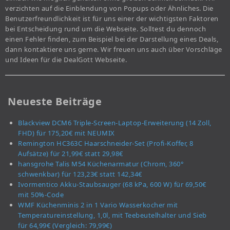
verzichten auf die Einblendung von Popups oder Ähnliches. Die
Benutzerfreundlichkeit ist für uns einer der wichtigsten Faktoren
bei Entscheidung rund um die Webseite. Solltest du dennoch
einen Fehler finden, zum Beispiel bei der Darstellung eines Deals,
dann kontaktiere uns gerne. Wir freuen uns auch über Vorschläge
und Ideen für die DealGott Webseite.
Neueste Beiträge
Blackview DCM6 Triple-Screen-Laptop-Erweiterung (14 Zoll,
FHD) für 175,20€ mit NEUMIX
Remington HC363C Haarschneider-Set (Profi-Koffer, 8
Aufsätze) für 21,99€ statt 29,98€
hansgrohe Talis M54 Küchenarmatur (Chrom, 360°
schwenkbar) für 123,23€ statt 142,34€
Ivormentico Akku-Staubsauger (68 kPa, 600 W) für 69,50€
mit 50%-Code
WMF Küchenminis 2 in 1 Vario Wasserkocher mit
Temperatureinstellung, 1,0l, mit Teebeutelhalter und Sieb
für 64,99€ (Vergleich: 79,99€)