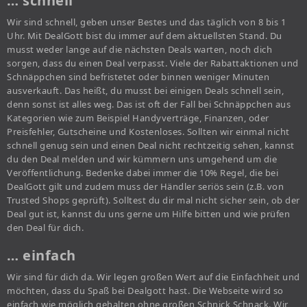
… schnell
Wir sind schnell, geben unser Bestes und das täglich von 8 bis 1
Uhr. Mit DealGott bist du immer auf dem aktuellsten Stand. Du
musst weder lange auf die nächsten Deals warten, noch dich
sorgen, dass du einen Deal verpasst. Viele der Rabattaktionen und
Schnäppchen sind befristetet oder binnen weniger Minuten
ausverkauft. Das heißt, du musst bei einigen Deals schnell sein,
denn sonst ist alles weg. Das ist oft der Fall bei Schnäppchen aus
Kategorien wie zum Beispiel Handyverträge, Finanzen, oder
Preisfehler, Gutscheine und Kostenloses. Sollten wir einmal nicht
schnell genug sein und einen Deal nicht rechtzeitig sehen, kannst
du den Deal melden und wir kümmern uns umgehend um die
Veröffentlichung. Bedenke dabei immer die 10% Regel, die bei
DealGott gilt und zudem muss der Händler seriös sein (z.B. von
Trusted Shops geprüft). Solltest du dir mal nicht sicher sein, ob der
Deal gut ist, kannst du uns gerne um Hilfe bitten und wie prüfen
den Deal für dich.
… einfach
Wir sind für dich da. Wir legen großen Wert auf die Einfachheit und
möchten, dass du Spaß bei Dealgott hast. Die Webseite wird so
einfach wie möglich gehalten ohne großen Schnick Schnack. Wir