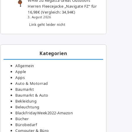
WHM
zu
Regatta Great Outdoors
Herren Fleecejacke „Navigate FZ“ für
16,98€ (Vergleich: 34,94€)
3. August 2026
Link geht leider nicht
Kategorien
Allgemein
Apple
Apps
Auto & Motorrad
Baumarkt
Baumarkt & Auto
Bekleidung
Beleuchtung
BlackFridayWeek2022-Amazon
Bücher
Bürobedarf
Computer & Büro