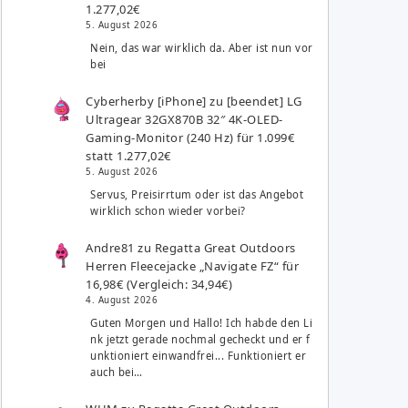
1.277,02€
5. August 2026
Nein, das war wirklich da. Aber ist nun vor
bei
Cyberherby [iPhone]
zu
[beendet] LG
Ultragear 32GX870B 32″ 4K-OLED-
Gaming-Monitor (240 Hz) für 1.099€
statt 1.277,02€
5. August 2026
Servus, Preisirrtum oder ist das Angebot
wirklich schon wieder vorbei?
Andre81
zu
Regatta Great Outdoors
Herren Fleecejacke „Navigate FZ“ für
16,98€ (Vergleich: 34,94€)
4. August 2026
Guten Morgen und Hallo! Ich habde den Li
nk jetzt gerade nochmal gecheckt und er f
unktioniert einwandfrei... Funktioniert er
auch bei…