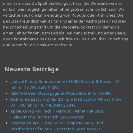
möchten, dass du Spaß bei Dealgott hast. Die Webseite wird so
einfach wie möglich gehalten ohne großen Schnick Schnack. Wir
verzichten auf die Einblendung von Popups oder Ähnliches. Die
Benutzerfreundlichkeit ist für uns einer der wichtigsten Faktoren
bei Entscheidung rund um die Webseite. Solltest du dennoch
einen Fehler finden, zum Beispiel bei der Darstellung eines Deals,
dann kontaktiere uns gerne. Wir freuen uns auch über Vorschläge
und Ideen für die DealGott Webseite.
Neueste Beiträge
Ladival Kinder-Sonnencreme LSF 50 (Gesicht & Körper, 50
ml) für 10,79€ statt 14,89€
RENPHO Bein-Massagegerät (Wade & Fuß) für 49,99€
Ardmore Legacy Highland Single Malt Scotch Whisky (40%
Vol, 700 ml) für 16,14€ statt 22,94€
Apple AirTag 4er Pack + klarmobil Allnet Flat 20GB
(Telekom) für rechnerisch 2,07€/Monat
Dreame Aqua10 Ultra Roller Complete Saug- und
Wischroboter für 749€ – Bestpreis (MediaMarkt)