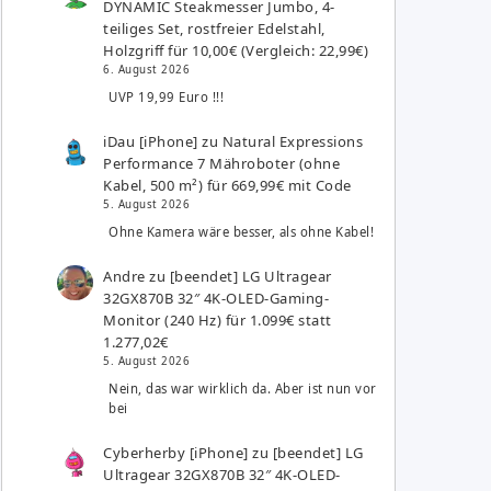
DYNAMIC Steakmesser Jumbo, 4-
teiliges Set, rostfreier Edelstahl,
Holzgriff für 10,00€ (Vergleich: 22,99€)
6. August 2026
UVP 19,99 Euro !!!
iDau [iPhone]
zu
Natural Expressions
Performance 7 Mähroboter (ohne
Kabel, 500 m²) für 669,99€ mit Code
5. August 2026
Ohne Kamera wäre besser, als ohne Kabel!
Andre
zu
[beendet] LG Ultragear
32GX870B 32″ 4K-OLED-Gaming-
Monitor (240 Hz) für 1.099€ statt
1.277,02€
5. August 2026
Nein, das war wirklich da. Aber ist nun vor
bei
Cyberherby [iPhone]
zu
[beendet] LG
Ultragear 32GX870B 32″ 4K-OLED-