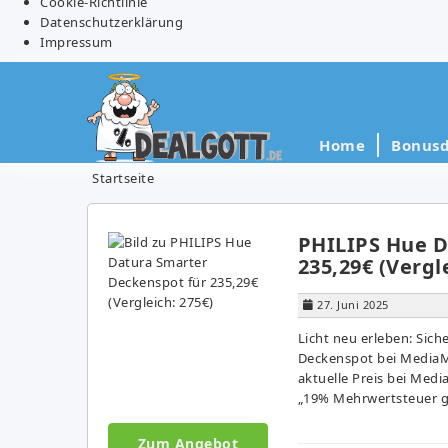
Cookie-Richtlinie
Datenschutzerklärung
Impressum
Home
Bonusd
Startseite
PHILIPS Hue D
235,29€ (Vergl
27. Juni 2025
Licht neu erleben: Sic
Deckenspot bei MediaMa
aktuelle Preis bei Medi
„19% Mehrwertsteuer ge
Zum Angebot