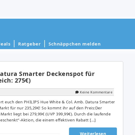
eals
Ratgeber
Schnäppchen melden
atura Smarter Deckenspot für
eich: 275€)
Keine Kommentare
hert euch den PHILIPS Hue White & Col. Amb. Datura Smarter
rkt für nur 235,29€! So kommt ihr auf den Preis:Der
aMarkt liegt bei 279,99€ (UVP 399,99€). Durch die laufende
schenkt“-Aktion, die einem effektiven Rabatt […]
Weiterlesen