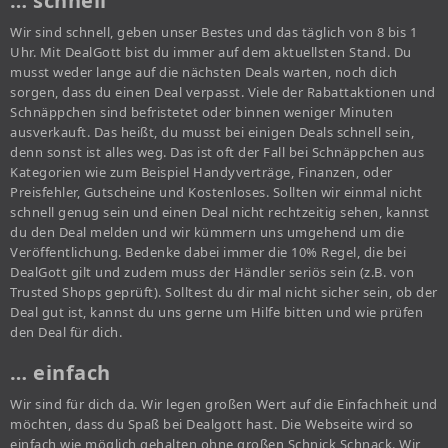
… schnell
Wir sind schnell, geben unser Bestes und das täglich von 8 bis 1
Uhr. Mit DealGott bist du immer auf dem aktuellsten Stand. Du
musst weder lange auf die nächsten Deals warten, noch dich
sorgen, dass du einen Deal verpasst. Viele der Rabattaktionen und
Schnäppchen sind befristetet oder binnen weniger Minuten
ausverkauft. Das heißt, du musst bei einigen Deals schnell sein,
denn sonst ist alles weg. Das ist oft der Fall bei Schnäppchen aus
Kategorien wie zum Beispiel Handyverträge, Finanzen, oder
Preisfehler, Gutscheine und Kostenloses. Sollten wir einmal nicht
schnell genug sein und einen Deal nicht rechtzeitig sehen, kannst
du den Deal melden und wir kümmern uns umgehend um die
Veröffentlichung. Bedenke dabei immer die 10% Regel, die bei
DealGott gilt und zudem muss der Händler seriös sein (z.B. von
Trusted Shops geprüft). Solltest du dir mal nicht sicher sein, ob der
Deal gut ist, kannst du uns gerne um Hilfe bitten und wie prüfen
den Deal für dich.
… einfach
Wir sind für dich da. Wir legen großen Wert auf die Einfachheit und
möchten, dass du Spaß bei Dealgott hast. Die Webseite wird so
einfach wie möglich gehalten ohne großen Schnick Schnack. Wir