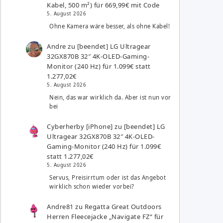
Kabel, 500 m²) für 669,99€ mit Code
5. August 2026
Ohne Kamera wäre besser, als ohne Kabel!
Andre
zu
[beendet] LG Ultragear
32GX870B 32″ 4K-OLED-Gaming-
Monitor (240 Hz) für 1.099€ statt
1.277,02€
5. August 2026
Nein, das war wirklich da. Aber ist nun vor
bei
Cyberherby [iPhone]
zu
[beendet] LG
Ultragear 32GX870B 32″ 4K-OLED-
Gaming-Monitor (240 Hz) für 1.099€
statt 1.277,02€
5. August 2026
Servus, Preisirrtum oder ist das Angebot
wirklich schon wieder vorbei?
Andre81
zu
Regatta Great Outdoors
Herren Fleecejacke „Navigate FZ“ für