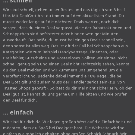
… schnell
Wir sind schnell, geben unser Bestes und das täglich von 8 bis 1
Uhr. Mit DealGott bist du immer auf dem aktuellsten Stand. Du
musst weder lange auf die nächsten Deals warten, noch dich
sorgen, dass du einen Deal verpasst. Viele der Rabattaktionen und
Schnäppchen sind befristetet oder binnen weniger Minuten
ausverkauft. Das heißt, du musst bei einigen Deals schnell sein,
denn sonst ist alles weg. Das ist oft der Fall bei Schnäppchen aus
Kategorien wie zum Beispiel Handyverträge, Finanzen, oder
Preisfehler, Gutscheine und Kostenloses. Sollten wir einmal nicht
schnell genug sein und einen Deal nicht rechtzeitig sehen, kannst
du den Deal melden und wir kümmern uns umgehend um die
Veröffentlichung. Bedenke dabei immer die 10% Regel, die bei
DealGott gilt und zudem muss der Händler seriös sein (z.B. von
Trusted Shops geprüft). Solltest du dir mal nicht sicher sein, ob der
Deal gut ist, kannst du uns gerne um Hilfe bitten und wie prüfen
den Deal für dich.
… einfach
Wir sind für dich da. Wir legen großen Wert auf die Einfachheit und
möchten, dass du Spaß bei Dealgott hast. Die Webseite wird so
einfach wie möglich gehalten ohne großen Schnick Schnack. Wir