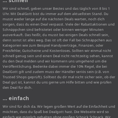
… schnell
Wir sind schnell, geben unser Bestes und das täglich von 8 bis 1
Uhr. Mit DealGott bist du immer auf dem aktuellsten Stand. Du
musst weder lange auf die nächsten Deals warten, noch dich
sorgen, dass du einen Deal verpasst. Viele der Rabattaktionen und
Schnäppchen sind befristetet oder binnen weniger Minuten
ausverkauft. Das heißt, du musst bei einigen Deals schnell sein,
denn sonst ist alles weg. Das ist oft der Fall bei Schnäppchen aus
Kategorien wie zum Beispiel Handyverträge, Finanzen, oder
Preisfehler, Gutscheine und Kostenloses. Sollten wir einmal nicht
schnell genug sein und einen Deal nicht rechtzeitig sehen, kannst
du den Deal melden und wir kümmern uns umgehend um die
Veröffentlichung. Bedenke dabei immer die 10% Regel, die bei
DealGott gilt und zudem muss der Händler seriös sein (z.B. von
Trusted Shops geprüft). Solltest du dir mal nicht sicher sein, ob der
Deal gut ist, kannst du uns gerne um Hilfe bitten und wie prüfen
den Deal für dich.
… einfach
Wir sind für dich da. Wir legen großen Wert auf die Einfachheit und
möchten, dass du Spaß bei Dealgott hast. Die Webseite wird so
einfach wie möglich gehalten ohne großen Schnick Schnack. Wir