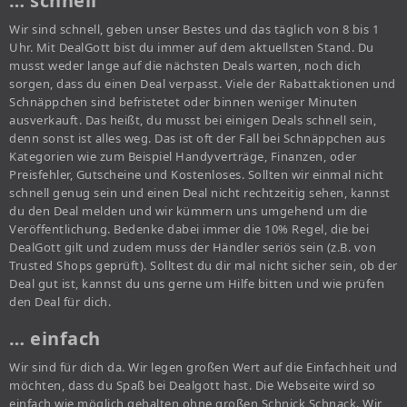
… schnell
Wir sind schnell, geben unser Bestes und das täglich von 8 bis 1
Uhr. Mit DealGott bist du immer auf dem aktuellsten Stand. Du
musst weder lange auf die nächsten Deals warten, noch dich
sorgen, dass du einen Deal verpasst. Viele der Rabattaktionen und
Schnäppchen sind befristetet oder binnen weniger Minuten
ausverkauft. Das heißt, du musst bei einigen Deals schnell sein,
denn sonst ist alles weg. Das ist oft der Fall bei Schnäppchen aus
Kategorien wie zum Beispiel Handyverträge, Finanzen, oder
Preisfehler, Gutscheine und Kostenloses. Sollten wir einmal nicht
schnell genug sein und einen Deal nicht rechtzeitig sehen, kannst
du den Deal melden und wir kümmern uns umgehend um die
Veröffentlichung. Bedenke dabei immer die 10% Regel, die bei
DealGott gilt und zudem muss der Händler seriös sein (z.B. von
Trusted Shops geprüft). Solltest du dir mal nicht sicher sein, ob der
Deal gut ist, kannst du uns gerne um Hilfe bitten und wie prüfen
den Deal für dich.
… einfach
Wir sind für dich da. Wir legen großen Wert auf die Einfachheit und
möchten, dass du Spaß bei Dealgott hast. Die Webseite wird so
einfach wie möglich gehalten ohne großen Schnick Schnack. Wir