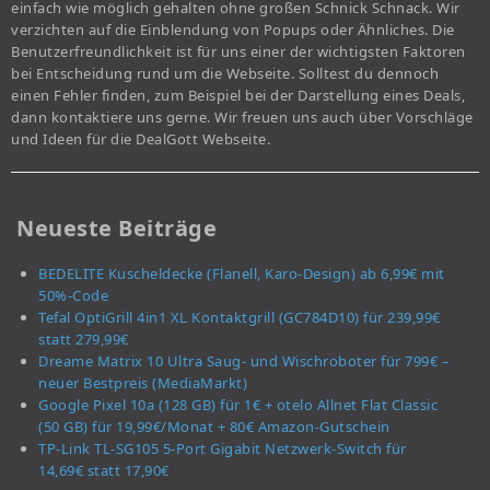
einfach wie möglich gehalten ohne großen Schnick Schnack. Wir
verzichten auf die Einblendung von Popups oder Ähnliches. Die
Benutzerfreundlichkeit ist für uns einer der wichtigsten Faktoren
bei Entscheidung rund um die Webseite. Solltest du dennoch
einen Fehler finden, zum Beispiel bei der Darstellung eines Deals,
dann kontaktiere uns gerne. Wir freuen uns auch über Vorschläge
und Ideen für die DealGott Webseite.
Neueste Beiträge
BEDELITE Kuscheldecke (Flanell, Karo-Design) ab 6,99€ mit
50%-Code
Tefal OptiGrill 4in1 XL Kontaktgrill (GC784D10) für 239,99€
statt 279,99€
Dreame Matrix 10 Ultra Saug- und Wischroboter für 799€ –
neuer Bestpreis (MediaMarkt)
Google Pixel 10a (128 GB) für 1€ + otelo Allnet Flat Classic
(50 GB) für 19,99€/Monat + 80€ Amazon-Gutschein
TP-Link TL-SG105 5-Port Gigabit Netzwerk-Switch für
14,69€ statt 17,90€