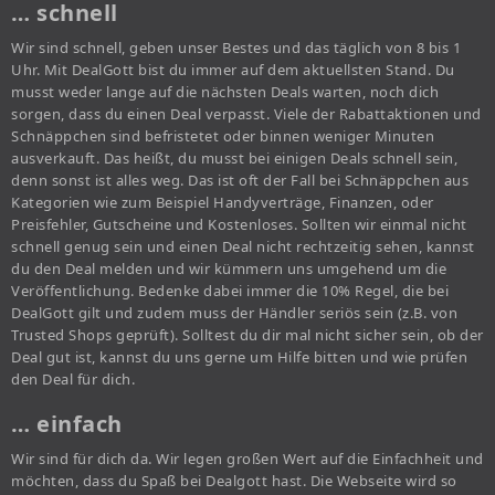
… schnell
Wir sind schnell, geben unser Bestes und das täglich von 8 bis 1
Uhr. Mit DealGott bist du immer auf dem aktuellsten Stand. Du
musst weder lange auf die nächsten Deals warten, noch dich
sorgen, dass du einen Deal verpasst. Viele der Rabattaktionen und
Schnäppchen sind befristetet oder binnen weniger Minuten
ausverkauft. Das heißt, du musst bei einigen Deals schnell sein,
denn sonst ist alles weg. Das ist oft der Fall bei Schnäppchen aus
Kategorien wie zum Beispiel Handyverträge, Finanzen, oder
Preisfehler, Gutscheine und Kostenloses. Sollten wir einmal nicht
schnell genug sein und einen Deal nicht rechtzeitig sehen, kannst
du den Deal melden und wir kümmern uns umgehend um die
Veröffentlichung. Bedenke dabei immer die 10% Regel, die bei
DealGott gilt und zudem muss der Händler seriös sein (z.B. von
Trusted Shops geprüft). Solltest du dir mal nicht sicher sein, ob der
Deal gut ist, kannst du uns gerne um Hilfe bitten und wie prüfen
den Deal für dich.
… einfach
Wir sind für dich da. Wir legen großen Wert auf die Einfachheit und
möchten, dass du Spaß bei Dealgott hast. Die Webseite wird so