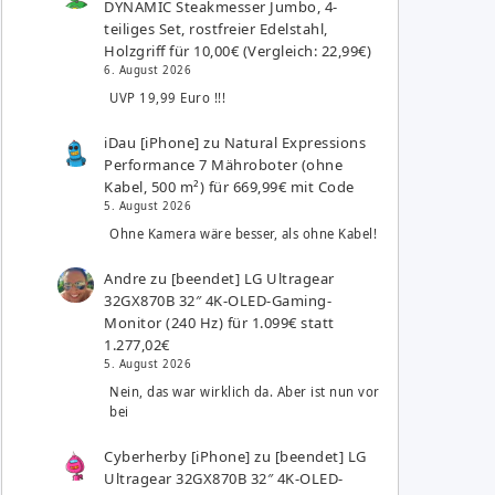
DYNAMIC Steakmesser Jumbo, 4-
teiliges Set, rostfreier Edelstahl,
Holzgriff für 10,00€ (Vergleich: 22,99€)
6. August 2026
UVP 19,99 Euro !!!
iDau [iPhone]
zu
Natural Expressions
Performance 7 Mähroboter (ohne
Kabel, 500 m²) für 669,99€ mit Code
5. August 2026
Ohne Kamera wäre besser, als ohne Kabel!
Andre
zu
[beendet] LG Ultragear
32GX870B 32″ 4K-OLED-Gaming-
Monitor (240 Hz) für 1.099€ statt
1.277,02€
5. August 2026
Nein, das war wirklich da. Aber ist nun vor
bei
Cyberherby [iPhone]
zu
[beendet] LG
Ultragear 32GX870B 32″ 4K-OLED-