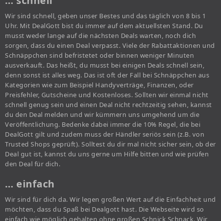
… schnell
Wir sind schnell, geben unser Bestes und das täglich von 8 bis 1
Uhr. Mit DealGott bist du immer auf dem aktuellsten Stand. Du
musst weder lange auf die nächsten Deals warten, noch dich
sorgen, dass du einen Deal verpasst. Viele der Rabattaktionen und
Schnäppchen sind befristetet oder binnen weniger Minuten
ausverkauft. Das heißt, du musst bei einigen Deals schnell sein,
denn sonst ist alles weg. Das ist oft der Fall bei Schnäppchen aus
Kategorien wie zum Beispiel Handyverträge, Finanzen, oder
Preisfehler, Gutscheine und Kostenloses. Sollten wir einmal nicht
schnell genug sein und einen Deal nicht rechtzeitig sehen, kannst
du den Deal melden und wir kümmern uns umgehend um die
Veröffentlichung. Bedenke dabei immer die 10% Regel, die bei
DealGott gilt und zudem muss der Händler seriös sein (z.B. von
Trusted Shops geprüft). Solltest du dir mal nicht sicher sein, ob der
Deal gut ist, kannst du uns gerne um Hilfe bitten und wie prüfen
den Deal für dich.
… einfach
Wir sind für dich da. Wir legen großen Wert auf die Einfachheit und
möchten, dass du Spaß bei Dealgott hast. Die Webseite wird so
einfach wie möglich gehalten ohne großen Schnick Schnack. Wir