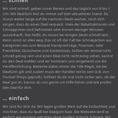
… schnell
Wir sind schnell, geben unser Bestes und das täglich von 8 bis 1
Uhr. Mit DealGott bist du immer auf dem aktuellsten Stand. Du
musst weder lange auf die nächsten Deals warten, noch dich
sorgen, dass du einen Deal verpasst. Viele der Rabattaktionen und
Schnäppchen sind befristetet oder binnen weniger Minuten
ausverkauft. Das heißt, du musst bei einigen Deals schnell sein,
denn sonst ist alles weg. Das ist oft der Fall bei Schnäppchen aus
Kategorien wie zum Beispiel Handyverträge, Finanzen, oder
Preisfehler, Gutscheine und Kostenloses. Sollten wir einmal nicht
schnell genug sein und einen Deal nicht rechtzeitig sehen, kannst
du den Deal melden und wir kümmern uns umgehend um die
Veröffentlichung. Bedenke dabei immer die 10% Regel, die bei
DealGott gilt und zudem muss der Händler seriös sein (z.B. von
Trusted Shops geprüft). Solltest du dir mal nicht sicher sein, ob der
Deal gut ist, kannst du uns gerne um Hilfe bitten und wie prüfen
den Deal für dich.
… einfach
Wir sind für dich da. Wir legen großen Wert auf die Einfachheit und
möchten, dass du Spaß bei Dealgott hast. Die Webseite wird so
einfach wie möglich gehalten ohne großen Schnick Schnack. Wir