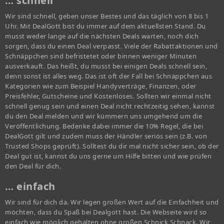
… schnell
Wir sind schnell, geben unser Bestes und das täglich von 8 bis 1
Uhr. Mit DealGott bist du immer auf dem aktuellsten Stand. Du
musst weder lange auf die nächsten Deals warten, noch dich
sorgen, dass du einen Deal verpasst. Viele der Rabattaktionen und
Schnäppchen sind befristetet oder binnen weniger Minuten
ausverkauft. Das heißt, du musst bei einigen Deals schnell sein,
denn sonst ist alles weg. Das ist oft der Fall bei Schnäppchen aus
Kategorien wie zum Beispiel Handyverträge, Finanzen, oder
Preisfehler, Gutscheine und Kostenloses. Sollten wir einmal nicht
schnell genug sein und einen Deal nicht rechtzeitig sehen, kannst
du den Deal melden und wir kümmern uns umgehend um die
Veröffentlichung. Bedenke dabei immer die 10% Regel, die bei
DealGott gilt und zudem muss der Händler seriös sein (z.B. von
Trusted Shops geprüft). Solltest du dir mal nicht sicher sein, ob der
Deal gut ist, kannst du uns gerne um Hilfe bitten und wie prüfen
den Deal für dich.
… einfach
Wir sind für dich da. Wir legen großen Wert auf die Einfachheit und
möchten, dass du Spaß bei Dealgott hast. Die Webseite wird so
einfach wie möglich gehalten ohne großen Schnick Schnack. Wir