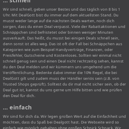
… schnell
Wir sind schnell, geben unser Bestes und das täglich von 8 bis 1
Uhr. Mit DealGott bist du immer auf dem aktuellsten Stand. Du
musst weder lange auf die nächsten Deals warten, noch dich
sorgen, dass du einen Deal verpasst. Viele der Rabattaktionen und
Schnäppchen sind befristetet oder binnen weniger Minuten
ausverkauft. Das heißt, du musst bei einigen Deals schnell sein,
denn sonst ist alles weg. Das ist oft der Fall bei Schnäppchen aus
Kategorien wie zum Beispiel Handyverträge, Finanzen, oder
Preisfehler, Gutscheine und Kostenloses. Sollten wir einmal nicht
schnell genug sein und einen Deal nicht rechtzeitig sehen, kannst
du den Deal melden und wir kümmern uns umgehend um die
Veröffentlichung. Bedenke dabei immer die 10% Regel, die bei
DealGott gilt und zudem muss der Händler seriös sein (z.B. von
Trusted Shops geprüft). Solltest du dir mal nicht sicher sein, ob der
Deal gut ist, kannst du uns gerne um Hilfe bitten und wie prüfen
den Deal für dich.
… einfach
Wir sind für dich da. Wir legen großen Wert auf die Einfachheit und
möchten, dass du Spaß bei Dealgott hast. Die Webseite wird so
einfach wie möglich gehalten ohne großen Schnick Schnack. Wir