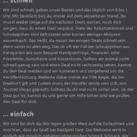
… schnell
Wir sind schnell, geben unser Bestes und das täglich von 8 bis 1
Uhr. Mit DealGott bist du immer auf dem aktuellsten Stand. Du
musst weder lange auf die nächsten Deals warten, noch dich
sorgen, dass du einen Deal verpasst. Viele der Rabattaktionen und
Schnäppchen sind befristetet oder binnen weniger Minuten
ausverkauft. Das heißt, du musst bei einigen Deals schnell sein,
denn sonst ist alles weg. Das ist oft der Fall bei Schnäppchen aus
Kategorien wie zum Beispiel Handyverträge, Finanzen, oder
Preisfehler, Gutscheine und Kostenloses. Sollten wir einmal nicht
schnell genug sein und einen Deal nicht rechtzeitig sehen, kannst
du den Deal melden und wir kümmern uns umgehend um die
Veröffentlichung. Bedenke dabei immer die 10% Regel, die bei
DealGott gilt und zudem muss der Händler seriös sein (z.B. von
Trusted Shops geprüft). Solltest du dir mal nicht sicher sein, ob der
Deal gut ist, kannst du uns gerne um Hilfe bitten und wie prüfen
den Deal für dich.
… einfach
Wir sind für dich da. Wir legen großen Wert auf die Einfachheit und
möchten, dass du Spaß bei Dealgott hast. Die Webseite wird so
einfach wie möglich gehalten ohne großen Schnick Schnack. Wir