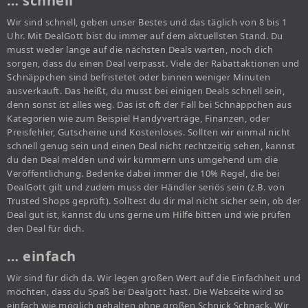
… schnell
Wir sind schnell, geben unser Bestes und das täglich von 8 bis 1
Uhr. Mit DealGott bist du immer auf dem aktuellsten Stand. Du
musst weder lange auf die nächsten Deals warten, noch dich
sorgen, dass du einen Deal verpasst. Viele der Rabattaktionen und
Schnäppchen sind befristetet oder binnen weniger Minuten
ausverkauft. Das heißt, du musst bei einigen Deals schnell sein,
denn sonst ist alles weg. Das ist oft der Fall bei Schnäppchen aus
Kategorien wie zum Beispiel Handyverträge, Finanzen, oder
Preisfehler, Gutscheine und Kostenloses. Sollten wir einmal nicht
schnell genug sein und einen Deal nicht rechtzeitig sehen, kannst
du den Deal melden und wir kümmern uns umgehend um die
Veröffentlichung. Bedenke dabei immer die 10% Regel, die bei
DealGott gilt und zudem muss der Händler seriös sein (z.B. von
Trusted Shops geprüft). Solltest du dir mal nicht sicher sein, ob der
Deal gut ist, kannst du uns gerne um Hilfe bitten und wie prüfen
den Deal für dich.
… einfach
Wir sind für dich da. Wir legen großen Wert auf die Einfachheit und
möchten, dass du Spaß bei Dealgott hast. Die Webseite wird so
einfach wie möglich gehalten ohne großen Schnick Schnack. Wir