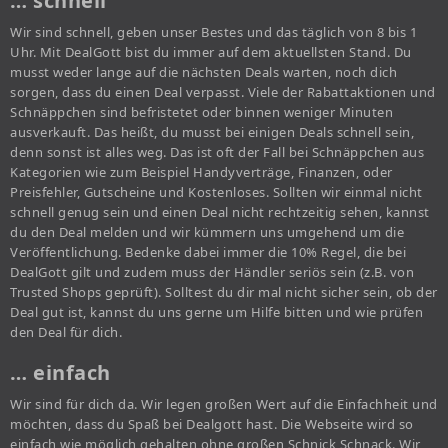
… schnell
Wir sind schnell, geben unser Bestes und das täglich von 8 bis 1
Uhr. Mit DealGott bist du immer auf dem aktuellsten Stand. Du
musst weder lange auf die nächsten Deals warten, noch dich
sorgen, dass du einen Deal verpasst. Viele der Rabattaktionen und
Schnäppchen sind befristetet oder binnen weniger Minuten
ausverkauft. Das heißt, du musst bei einigen Deals schnell sein,
denn sonst ist alles weg. Das ist oft der Fall bei Schnäppchen aus
Kategorien wie zum Beispiel Handyverträge, Finanzen, oder
Preisfehler, Gutscheine und Kostenloses. Sollten wir einmal nicht
schnell genug sein und einen Deal nicht rechtzeitig sehen, kannst
du den Deal melden und wir kümmern uns umgehend um die
Veröffentlichung. Bedenke dabei immer die 10% Regel, die bei
DealGott gilt und zudem muss der Händler seriös sein (z.B. von
Trusted Shops geprüft). Solltest du dir mal nicht sicher sein, ob der
Deal gut ist, kannst du uns gerne um Hilfe bitten und wie prüfen
den Deal für dich.
… einfach
Wir sind für dich da. Wir legen großen Wert auf die Einfachheit und
möchten, dass du Spaß bei Dealgott hast. Die Webseite wird so
einfach wie möglich gehalten ohne großen Schnick Schnack. Wir