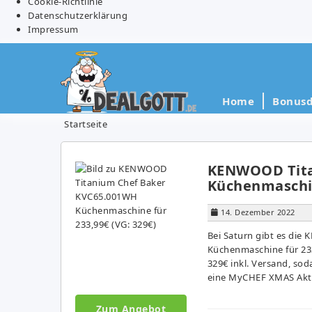
Cookie-Richtlinie
Datenschutzerklärung
Impressum
Home
Bonusd
Startseite
KENWOOD Tita
Küchenmaschin
14. Dezember 2022
Bei Saturn gibt es di
Küchenmaschine für 233
329€ inkl. Versand, sod
eine MyCHEF XMAS Akti
Zum Angebot