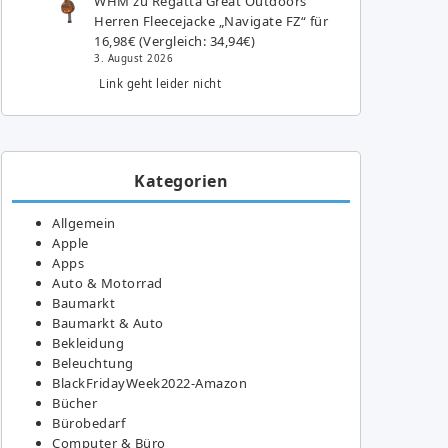
WHM
zu
Regatta Great Outdoors
Herren Fleecejacke „Navigate FZ“ für
16,98€ (Vergleich: 34,94€)
3. August 2026
Link geht leider nicht
Kategorien
Allgemein
Apple
Apps
Auto & Motorrad
Baumarkt
Baumarkt & Auto
Bekleidung
Beleuchtung
BlackFridayWeek2022-Amazon
Bücher
Bürobedarf
Computer & Büro