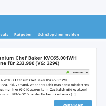
eals
Ratgeber
Schnäppchen melden
nium Chef Baker KVC65.001WH
e für 233,99€ (VG: 329€)
1 Kommentar
e KENWOOD Titanium Chef Baker KVC65.001WH
,99€ inkl. Versand. Woanders zahlt man sonst mindestens
ass man hier 95,01€ sparen kann. Zusätzlich gibt es aktuell
on von KENWOOD bei der Ihr beim Kauf eines […]
Weiterlesen