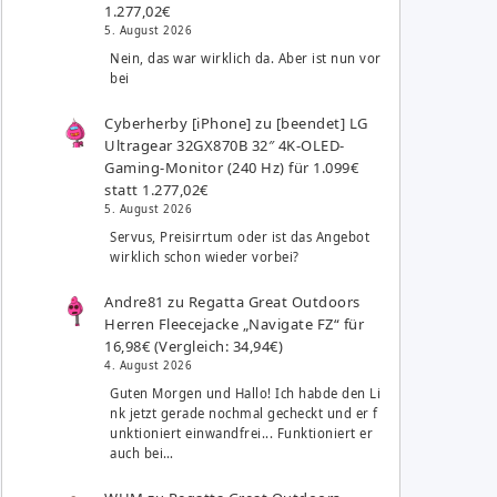
1.277,02€
5. August 2026
Nein, das war wirklich da. Aber ist nun vor
bei
Cyberherby [iPhone]
zu
[beendet] LG
Ultragear 32GX870B 32″ 4K-OLED-
Gaming-Monitor (240 Hz) für 1.099€
statt 1.277,02€
5. August 2026
Servus, Preisirrtum oder ist das Angebot
wirklich schon wieder vorbei?
Andre81
zu
Regatta Great Outdoors
Herren Fleecejacke „Navigate FZ“ für
16,98€ (Vergleich: 34,94€)
4. August 2026
Guten Morgen und Hallo! Ich habde den Li
nk jetzt gerade nochmal gecheckt und er f
unktioniert einwandfrei... Funktioniert er
auch bei…