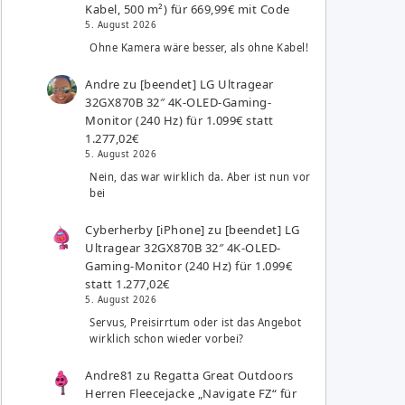
Kabel, 500 m²) für 669,99€ mit Code
5. August 2026
Ohne Kamera wäre besser, als ohne Kabel!
Andre
zu
[beendet] LG Ultragear
32GX870B 32″ 4K-OLED-Gaming-
Monitor (240 Hz) für 1.099€ statt
1.277,02€
5. August 2026
Nein, das war wirklich da. Aber ist nun vor
bei
Cyberherby [iPhone]
zu
[beendet] LG
Ultragear 32GX870B 32″ 4K-OLED-
Gaming-Monitor (240 Hz) für 1.099€
statt 1.277,02€
5. August 2026
Servus, Preisirrtum oder ist das Angebot
wirklich schon wieder vorbei?
Andre81
zu
Regatta Great Outdoors
Herren Fleecejacke „Navigate FZ“ für