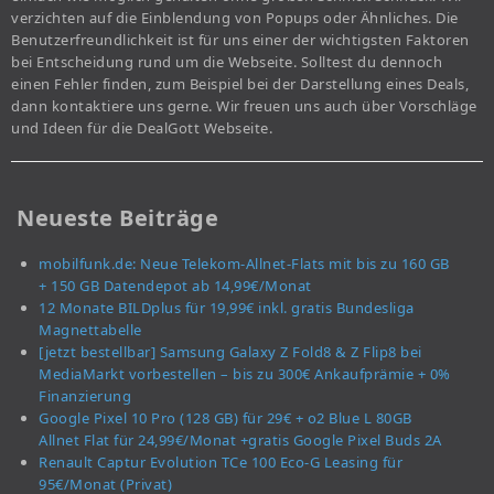
verzichten auf die Einblendung von Popups oder Ähnliches. Die
Benutzerfreundlichkeit ist für uns einer der wichtigsten Faktoren
bei Entscheidung rund um die Webseite. Solltest du dennoch
einen Fehler finden, zum Beispiel bei der Darstellung eines Deals,
dann kontaktiere uns gerne. Wir freuen uns auch über Vorschläge
und Ideen für die DealGott Webseite.
Neueste Beiträge
mobilfunk.de: Neue Telekom-Allnet-Flats mit bis zu 160 GB
+ 150 GB Datendepot ab 14,99€/Monat
12 Monate BILDplus für 19,99€ inkl. gratis Bundesliga
Magnettabelle
[jetzt bestellbar] Samsung Galaxy Z Fold8 & Z Flip8 bei
MediaMarkt vorbestellen – bis zu 300€ Ankaufprämie + 0%
Finanzierung
Google Pixel 10 Pro (128 GB) für 29€ + o2 Blue L 80GB
Allnet Flat für 24,99€/Monat +gratis Google Pixel Buds 2A
Renault Captur Evolution TCe 100 Eco-G Leasing für
95€/Monat (Privat)