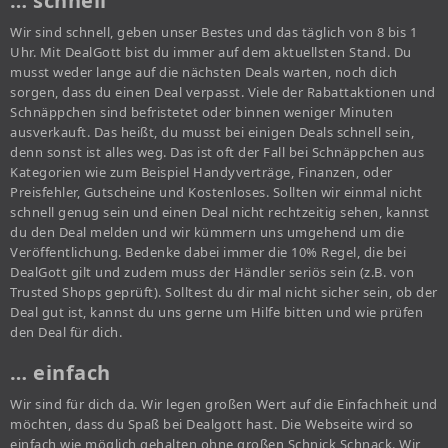
… schnell
Wir sind schnell, geben unser Bestes und das täglich von 8 bis 1
Uhr. Mit DealGott bist du immer auf dem aktuellsten Stand. Du
musst weder lange auf die nächsten Deals warten, noch dich
sorgen, dass du einen Deal verpasst. Viele der Rabattaktionen und
Schnäppchen sind befristetet oder binnen weniger Minuten
ausverkauft. Das heißt, du musst bei einigen Deals schnell sein,
denn sonst ist alles weg. Das ist oft der Fall bei Schnäppchen aus
Kategorien wie zum Beispiel Handyverträge, Finanzen, oder
Preisfehler, Gutscheine und Kostenloses. Sollten wir einmal nicht
schnell genug sein und einen Deal nicht rechtzeitig sehen, kannst
du den Deal melden und wir kümmern uns umgehend um die
Veröffentlichung. Bedenke dabei immer die 10% Regel, die bei
DealGott gilt und zudem muss der Händler seriös sein (z.B. von
Trusted Shops geprüft). Solltest du dir mal nicht sicher sein, ob der
Deal gut ist, kannst du uns gerne um Hilfe bitten und wie prüfen
den Deal für dich.
… einfach
Wir sind für dich da. Wir legen großen Wert auf die Einfachheit und
möchten, dass du Spaß bei Dealgott hast. Die Webseite wird so
einfach wie möglich gehalten ohne großen Schnick Schnack. Wir