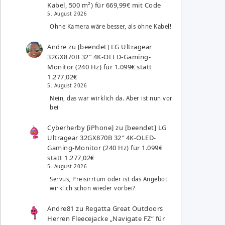
Kabel, 500 m²) für 669,99€ mit Code
5. August 2026
Ohne Kamera wäre besser, als ohne Kabel!
Andre
zu
[beendet] LG Ultragear
32GX870B 32″ 4K-OLED-Gaming-
Monitor (240 Hz) für 1.099€ statt
1.277,02€
5. August 2026
Nein, das war wirklich da. Aber ist nun vor
bei
Cyberherby [iPhone]
zu
[beendet] LG
Ultragear 32GX870B 32″ 4K-OLED-
Gaming-Monitor (240 Hz) für 1.099€
statt 1.277,02€
5. August 2026
Servus, Preisirrtum oder ist das Angebot
wirklich schon wieder vorbei?
Andre81
zu
Regatta Great Outdoors
Herren Fleecejacke „Navigate FZ“ für