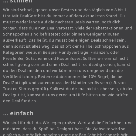
… schnell
Wir sind schnell, geben unser Bestes und das täglich von 8 bis 1
Uhr. Mit DealGott bist du immer auf dem aktuellsten Stand. Du
musst weder lange auf die nächsten Deals warten, noch dich
sorgen, dass du einen Deal verpasst. Viele der Rabattaktionen und
Schnäppchen sind befristetet oder binnen weniger Minuten
ausverkauft. Das heißt, du musst bei einigen Deals schnell sein,
denn sonst ist alles weg. Das ist oft der Fall bei Schnäppchen aus
Kategorien wie zum Beispiel Handyverträge, Finanzen, oder
Preisfehler, Gutscheine und Kostenloses. Sollten wir einmal nicht
schnell genug sein und einen Deal nicht rechtzeitig sehen, kannst
du den Deal melden und wir kümmern uns umgehend um die
Veröffentlichung. Bedenke dabei immer die 10% Regel, die bei
DealGott gilt und zudem muss der Händler seriös sein (z.B. von
Trusted Shops geprüft). Solltest du dir mal nicht sicher sein, ob der
Deal gut ist, kannst du uns gerne um Hilfe bitten und wie prüfen
den Deal für dich.
… einfach
Wir sind für dich da. Wir legen großen Wert auf die Einfachheit und
möchten, dass du Spaß bei Dealgott hast. Die Webseite wird so
einfach wie möglich gehalten ohne großen Schnick Schnack. Wir