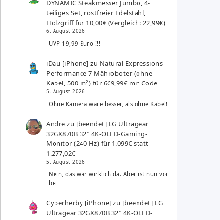
DYNAMIC Steakmesser Jumbo, 4-
teiliges Set, rostfreier Edelstahl,
Holzgriff für 10,00€ (Vergleich: 22,99€)
6. August 2026
UVP 19,99 Euro !!!
iDau [iPhone]
zu
Natural Expressions
Performance 7 Mähroboter (ohne
Kabel, 500 m²) für 669,99€ mit Code
5. August 2026
Ohne Kamera wäre besser, als ohne Kabel!
Andre
zu
[beendet] LG Ultragear
32GX870B 32″ 4K-OLED-Gaming-
Monitor (240 Hz) für 1.099€ statt
1.277,02€
5. August 2026
Nein, das war wirklich da. Aber ist nun vor
bei
Cyberherby [iPhone]
zu
[beendet] LG
Ultragear 32GX870B 32″ 4K-OLED-