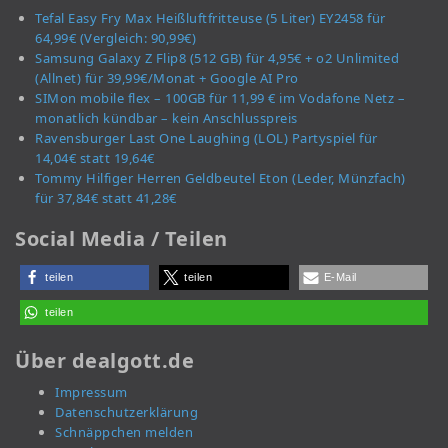
Tefal Easy Fry Max Heißluftfritteuse (5 Liter) EY2458 für
64,99€ (Vergleich: 90,99€)
Samsung Galaxy Z Flip8 (512 GB) für 4,95€ + o2 Unlimited
(Allnet) für 39,99€/Monat + Google AI Pro
SIMon mobile flex – 100GB für 11,99 € im Vodafone Netz –
monatlich kündbar – kein Anschlusspreis
Ravensburger Last One Laughing (LOL) Partyspiel für
14,04€ statt 19,64€
Tommy Hilfiger Herren Geldbeutel Eton (Leder, Münzfach)
für 37,84€ statt 41,28€
Social Media / Teilen
teilen
teilen
E-Mail
teilen
Über dealgott.de
Impressum
Datenschutzerklärung
Schnäppchen melden