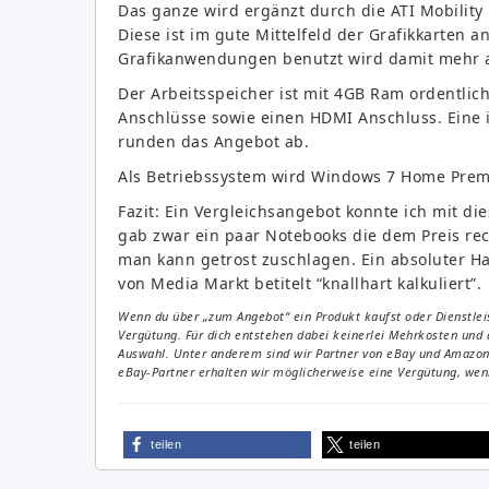
Das ganze wird ergänzt durch die ATI Mobilit
Diese ist im gute Mittelfeld der Grafikkarten a
Grafikanwendungen benutzt wird damit mehr al
Der Arbeitsspeicher ist mit 4GB Ram ordentlich
Anschlüsse sowie einen HDMI Anschluss. Eine i
runden das Angebot ab.
Als Betriebssystem wird Windows 7 Home Premium
Fazit: Ein Vergleichsangebot konnte ich mit di
gab zwar ein paar Notebooks die dem Preis rec
man kann getrost zuschlagen. Ein absoluter Ha
von Media Markt betitelt “knallhart kalkuliert”.
Wenn du über „zum Angebot“ ein Produkt kaufst oder Dienstleis
Vergütung. Für dich entstehen dabei keinerlei Mehrkosten und 
Auswahl. Unter anderem sind wir Partner von eBay und Amazon. 
eBay-Partner erhalten wir möglicherweise eine Vergütung, wenn
teilen
teilen