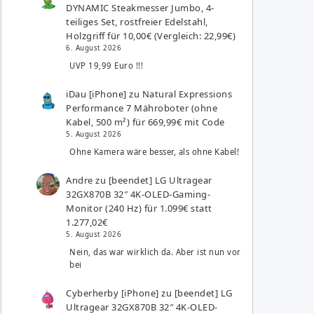
DYNAMIC Steakmesser Jumbo, 4-
teiliges Set, rostfreier Edelstahl,
Holzgriff für 10,00€ (Vergleich: 22,99€)
6. August 2026
UVP 19,99 Euro !!!
iDau [iPhone]
zu
Natural Expressions
Performance 7 Mähroboter (ohne
Kabel, 500 m²) für 669,99€ mit Code
5. August 2026
Ohne Kamera wäre besser, als ohne Kabel!
Andre
zu
[beendet] LG Ultragear
32GX870B 32″ 4K-OLED-Gaming-
Monitor (240 Hz) für 1.099€ statt
1.277,02€
5. August 2026
Nein, das war wirklich da. Aber ist nun vor
bei
Cyberherby [iPhone]
zu
[beendet] LG
Ultragear 32GX870B 32″ 4K-OLED-