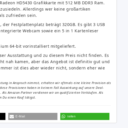
y Radeon HD5430 Grafikkarte mit 512 MB DDR3 Ram.
nzusiedeln. Allerdings wer keine großartiken
s zufrieden sein.
, der Festplattenplatz beträgt 320GB. Es gibt 3 USB
ntegrierte Webcam sowie ein 5 in 1 Kartenleser
 64-bit vorinstalliert mitgeliefert.
eser Ausstattung und zu diesem Preis nicht finden. Es
ht nah kamen, aber das Angebot ist definitiv gut und
mmer ist dies aber wieder nicht, sondern eher wie
tung in Anspruch nimmst, erhalten wir oftmals eine kleine Provision als
diese Provisionen haben in keinem Fall Auswirkung auf unsere Deal-
Als Amazon-Partner verdienen wir an qualifizierten Verkäufen. Als
 Du einen Kauf tätigst.
E-Mail
teilen