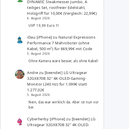
DYNAMIC Steakmesser Jumbo, 4-
teiliges Set, rostfreier Edelstahl,
Holzgriff für 10,00€ (Vergleich: 22,99€)
6. August 2026
UVP 19,99 Euro !!!
iDau [iPhone]
zu
Natural Expressions
Performance 7 Mähroboter (ohne
Kabel, 500 m²) für 669,99€ mit Code
5. August 2026
Ohne Kamera wäre besser, als ohne Kabel!
Andre
zu
[beendet] LG Ultragear
32GX870B 32″ 4K-OLED-Gaming-
Monitor (240 Hz) für 1.099€ statt
1.277,02€
5. August 2026
Nein, das war wirklich da. Aber ist nun vor
bei
Cyberherby [iPhone]
zu
[beendet] LG
Ultragear 32GX870B 32″ 4K-OLED-