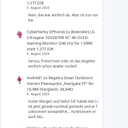
1.277,02€
5. August 2026
Nein, das war wirklich da. Aber ist nun vor
bei
Cyberherby [iPhone]
zu
[beendet] LG
Ultragear 32GX870B 32″ 4K-OLED-
Gaming-Monitor (240 Hz) für 1.099€
statt 1.277,02€
5. August 2026
Servus, Preisirrtum oder ist das Angebot
wirklich schon wieder vorbei?
Andre81
zu
Regatta Great Outdoors
Herren Fleecejacke „Navigate FZ“ für
16,98€ (Vergleich: 34,94€)
4. August 2026
Guten Morgen und Hallo! Ich habde den Li
nk jetzt gerade nochmal gecheckt und er f
unktioniert einwandfrei... Funktioniert er
auch bei…