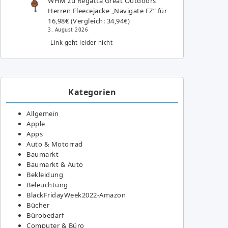
WHM
zu
Regatta Great Outdoors
Herren Fleecejacke „Navigate FZ“ für
16,98€ (Vergleich: 34,94€)
3. August 2026
Link geht leider nicht
Kategorien
Allgemein
Apple
Apps
Auto & Motorrad
Baumarkt
Baumarkt & Auto
Bekleidung
Beleuchtung
BlackFridayWeek2022-Amazon
Bücher
Bürobedarf
Computer & Büro