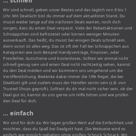
… schnell
Wir sind schnell, geben unser Bestes und das täglich von 8 bis 1
Uhr. Mit DealGott bist du immer auf dem aktuellsten Stand. Du
musst weder lange auf die nächsten Deals warten, noch dich
sorgen, dass du einen Deal verpasst. Viele der Rabattaktionen und
Schnäppchen sind befristetet oder binnen weniger Minuten
ausverkauft. Das heißt, du musst bei einigen Deals schnell sein,
denn sonst ist alles weg. Das ist oft der Fall bei Schnäppchen aus
Kategorien wie zum Beispiel Handyverträge, Finanzen, oder
Preisfehler, Gutscheine und Kostenloses. Sollten wir einmal nicht
schnell genug sein und einen Deal nicht rechtzeitig sehen, kannst
du den Deal melden und wir kümmern uns umgehend um die
Veröffentlichung. Bedenke dabei immer die 10% Regel, die bei
DealGott gilt und zudem muss der Händler seriös sein (z.B. von
Trusted Shops geprüft). Solltest du dir mal nicht sicher sein, ob der
Deal gut ist, kannst du uns gerne um Hilfe bitten und wie prüfen
den Deal für dich.
… einfach
Wir sind für dich da. Wir legen großen Wert auf die Einfachheit und
möchten, dass du Spaß bei Dealgott hast. Die Webseite wird so
einfach wie möglich gehalten ohne großen Schnick Schnack. Wir