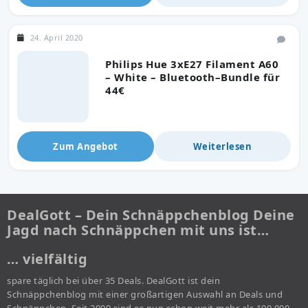
24. April 2020
Philips Hue 3xE27 Filament A60
– White – Bluetooth–Bundle für
44€
Zum Angebot
Weiterlesen
DealGott – Dein Schnäppchenblog Deine
Jagd nach Schnäppchen mit uns ist…
… vielfältig
spare täglich bei über 35 Deals. DealGott ist dein
Schnäppchenblog mit einer großartigen Auswahl an Deals und
Schnäppchen. Seit 2009 sind es nun schon weit mehr als 100.000