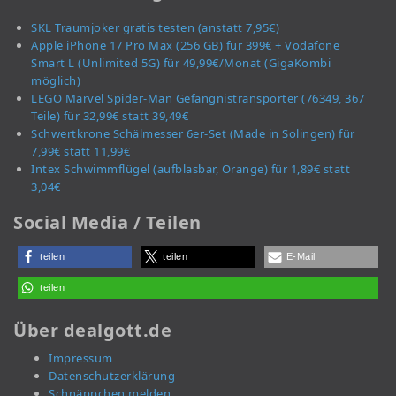
SKL Traumjoker gratis testen (anstatt 7,95€)
Apple iPhone 17 Pro Max (256 GB) für 399€ + Vodafone
Smart L (Unlimited 5G) für 49,99€/Monat (GigaKombi
möglich)
LEGO Marvel Spider-Man Gefängnistransporter (76349, 367
Teile) für 32,99€ statt 39,49€
Schwertkrone Schälmesser 6er-Set (Made in Solingen) für
7,99€ statt 11,99€
Intex Schwimmflügel (aufblasbar, Orange) für 1,89€ statt
3,04€
Social Media / Teilen
teilen
teilen
E-Mail
teilen
Über dealgott.de
Impressum
Datenschutzerklärung
Schnäppchen melden