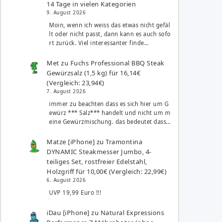
14 Tage in vielen Kategorien
9. August 2026
Moin, wenn ich weiss das etwas nicht gefäl
lt oder nicht passt, dann kann es auch sofo
rt zurück. Viel interessanter finde…
Met
zu
Fuchs Professional BBQ Steak
Gewürzsalz (1,5 kg) für 16,14€
(Vergleich: 23,94€)
7. August 2026
immer zu beachten dass es sich hier um G
ewürz *** Salz*** handelt und nicht um m
eine Gewürzmischung. das bedeutet dass…
Matze [iPhone]
zu
Tramontina
DYNAMIC Steakmesser Jumbo, 4-
teiliges Set, rostfreier Edelstahl,
Holzgriff für 10,00€ (Vergleich: 22,99€)
6. August 2026
UVP 19,99 Euro !!!
iDau [iPhone]
zu
Natural Expressions